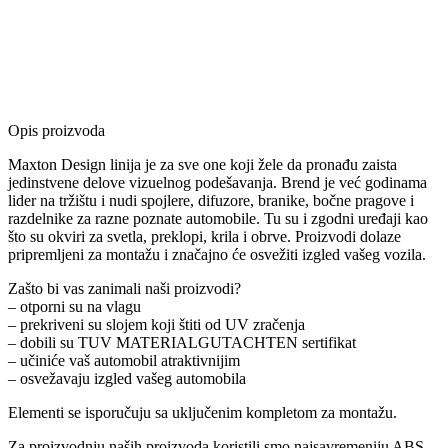
Opis proizvoda
Maxton Design linija je za sve one koji žele da pronađu zaista
jedinstvene delove vizuelnog podešavanja. Brend je već godinama
lider na tržištu i nudi spojlere, difuzore, branike, bočne pragove i
razdelnike za razne poznate automobile. Tu su i zgodni uređaji kao
što su okviri za svetla, preklopi, krila i obrve. Proizvodi dolaze
pripremljeni za montažu i značajno će osvežiti izgled vašeg vozila.
Zašto bi vas zanimali naši proizvodi?
– otporni su na vlagu
– prekriveni su slojem koji štiti od UV zračenja
– dobili su TUV MATERIALGUTACHTEN sertifikat
– učiniće vaš automobil atraktivnijim
– osvežavaju izgled vašeg automobila
Elementi se isporučuju sa uključenim kompletom za montažu.
Za proizvodnju naših proizvoda koristili smo najsavremeniju ABS