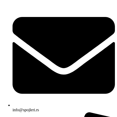
Skočite
na
sadržaj
info@spojleri.rs