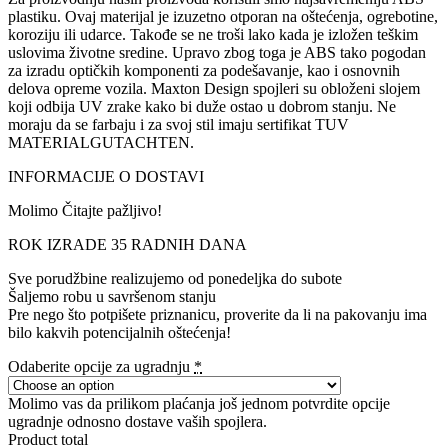
plastiku. Ovaj materijal je izuzetno otporan na oštećenja, ogrebotine,
koroziju ili udarce. Takođe se ne troši lako kada je izložen teškim
uslovima životne sredine. Upravo zbog toga je ABS tako pogodan
za izradu optičkih komponenti za podešavanje, kao i osnovnih
delova opreme vozila. Maxton Design spojleri su obloženi slojem
koji odbija UV zrake kako bi duže ostao u dobrom stanju. Ne
moraju da se farbaju i za svoj stil imaju sertifikat TUV
MATERIALGUTACHTEN.
INFORMACIJE O DOSTAVI
Molimo Čitajte pažljivo!
ROK IZRADE 35 RADNIH DANA
Sve porudžbine realizujemo od ponedeljka do subote
Šaljemo robu u savršenom stanju
Pre nego što potpišete priznanicu, proverite da li na pakovanju ima
bilo kakvih potencijalnih oštećenja!
Odaberite opcije za ugradnju
*
Molimo vas da prilikom plaćanja još jednom potvrdite opcije
ugradnje odnosno dostave vaših spojlera.
Product total