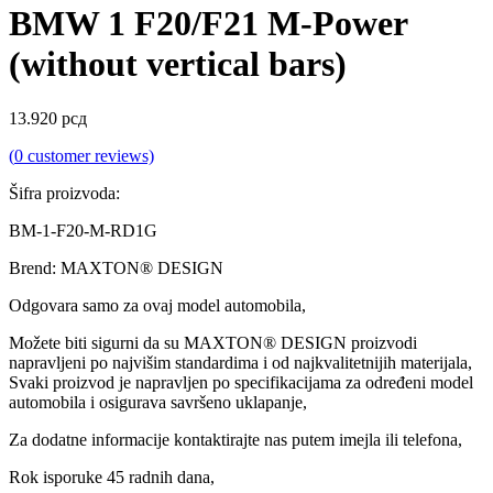
BMW 1 F20/F21 M-Power
(without vertical bars)
13.920
рсд
(
0
customer reviews)
Šifra proizvoda:
BM-1-F20-M-RD1G
Brend: MAXTON® DESIGN
Odgovara samo za ovaj model automobila,
Možete biti sigurni da su MAXTON® DESIGN proizvodi
napravljeni po najvišim standardima i od najkvalitetnijih materijala,
Svaki proizvod je napravljen po specifikacijama za određeni model
automobila i osigurava savršeno uklapanje,
Za dodatne informacije kontaktirajte nas putem imejla ili telefona,
Rok isporuke 45 radnih dana,