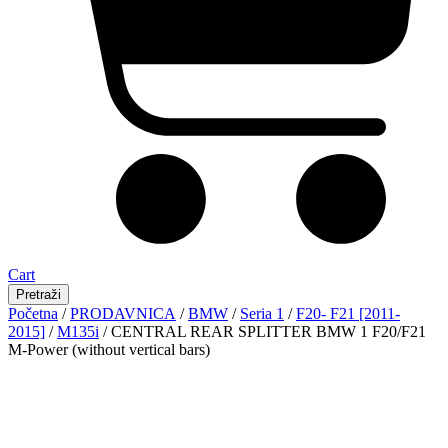
Cart
Pretraži
Početna
/
PRODAVNICA
/
BMW
/
Seria 1
/
F20- F21 [2011-
2015]
/
M135i
/ CENTRAL REAR SPLITTER BMW 1 F20/F21
M-Power (without vertical bars)