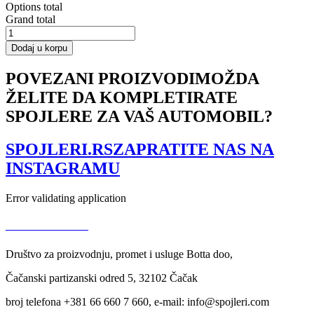
Options total
Grand total
CENTRAL
REAR
Dodaj u korpu
SPLITTER
BMW
POVEZANI PROIZVODI
MOŽDA
1
ŽELITE DA KOMPLETIRATE
F20/F21
M-
SPOJLERE ZA VAŠ AUTOMOBIL?
Power
(without
vertical
SPOJLERI.RS
ZAPRATITE NAS NA
bars)
INSTAGRAMU
količina
Error validating application
USLOVI KORIŠĆENJA
Društvo za proizvodnju, promet i usluge Botta doo,
Čačanski partizanski odred 5, 32102 Čačak
broj telefona +381 66 660 7 660, e-mail: info@spojleri.com