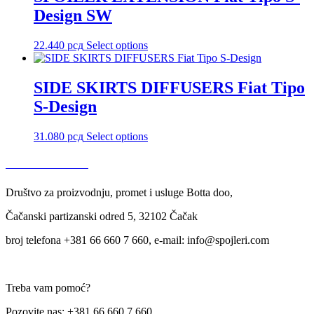
Design SW
22.440
рсд
Select options
SIDE SKIRTS DIFFUSERS Fiat Tipo
S-Design
31.080
рсд
Select options
USLOVI KORIŠĆENJA
Društvo za proizvodnju, promet i usluge Botta doo,
Čačanski partizanski odred 5, 32102 Čačak
broj telefona +381 66 660 7 660, e-mail: info@spojleri.com
Treba vam pomoć?
Pozovite nas: +381 66 660 7 660