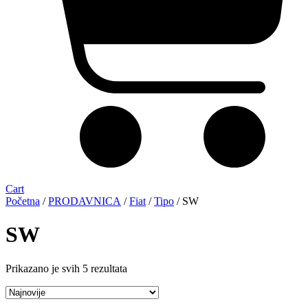
Cart
Početna
/
PRODAVNICA
/
Fiat
/
Tipo
/ SW
SW
Sortirano
Prikazano je svih 5 rezultata
po
najnovijem