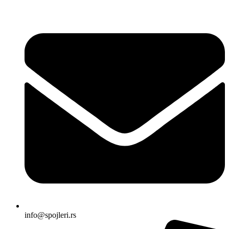
Skočite
na
sadržaj
info@spojleri.rs