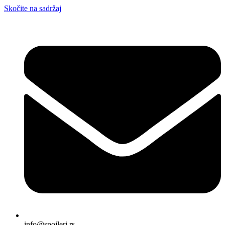
Skočite na sadržaj
info@spojleri.rs