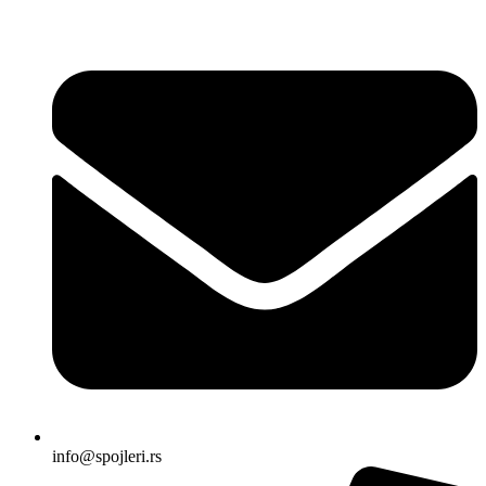
Skočite
na
sadržaj
info@spojleri.rs