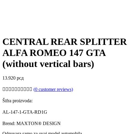
CENTRAL REAR SPLITTER
ALFA ROMEO 147 GTA
(without vertical bars)
13.920
рсд
(
0
customer reviews)
Šifra proizvoda:
AL-147-1-GTA-RD1G
Brend: MAXTON® DESIGN
Odgovara samo za ovaj model automobila,