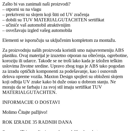
Zašto bi vas zanimali naši proizvodi?
– otporni su na vlagu
– prekriveni su slojem koji štiti od UV zračenja
– dobili su TUV MATERIALGUTACHTEN sertifikat
– učiniće vaš automobil atraktivnijim
– osvežavaju izgled vašeg automobila
Elementi se isporučuju sa uključenim kompletom za montažu.
Za proizvodnju naših proizvoda koristili smo najsavremeniju ABS
plastiku. Ovaj materijal je izuzetno otporan na oštećenja, ogrebotine,
koroziju ili udarce. Takođe se ne troši lako kada je izložen teškim
uslovima životne sredine. Upravo zbog toga je ABS tako pogodan
za izradu optičkih komponenti za podešavanje, kao i osnovnih
delova opreme vozila. Maxton Design spojleri su obloženi slojem
koji odbija UV zrake kako bi duže ostao u dobrom stanju. Ne
moraju da se farbaju i za svoj stil imaju sertifikat TUV
MATERIALGUTACHTEN.
INFORMACIJE O DOSTAVI
Molimo Čitajte pažljivo!
ROK IZRADE 35 RADNIH DANA