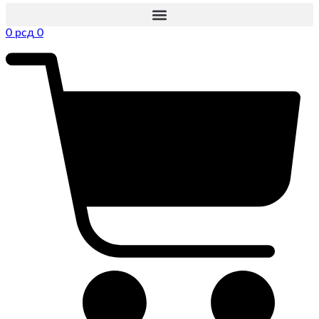
0
рсд
0