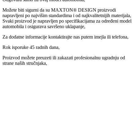
Možete biti sigurni da su MAXTON® DESIGN proizvodi
napravljeni po najvišim standardima i od najkvalitetnijih materijala,
Svaki proizvod je napravljen po specifikacijama za određeni model
automobila i osigurava savršeno uklapanje,
Za dodatne informacije kontaktirajte nas putem imejla ili telefona,
Rok isporuke 45 radnih dana,
Proizvod možete preuzeti ili zakazati profesionalnu ugradnju od
strane naših stručnjaka,