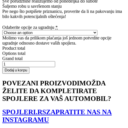
Sve porudžbine realizujemo od ponedeljka do subote
Šaljemo robu u savršenom stanju
Pre nego što potpišete priznanicu, proverite da li na pakovanju ima
bilo kakvih potencijalnih oštećenja!
Odaberite opcije za ugradnju
*
Molimo vas da prilikom plaćanja još jednom potvrdite opcije
ugradnje odnosno dostave vaših spojlera.
Product total
Options total
Grand total
CENTRAL
REAR
Dodaj u korpu
SPLITTER
ALFA
POVEZANI PROIZVODI
MOŽDA
ROMEO
147
ŽELITE DA KOMPLETIRATE
GTA
SPOJLERE ZA VAŠ AUTOMOBIL?
(without
vertical
bars)
SPOJLERI.RS
ZAPRATITE NAS NA
količina
INSTAGRAMU