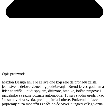
Opis proizvoda
Maxton Design linija je za sve one koji žele da pronađu zaista
jedinstvene delove vizuelnog podešavanja. Brend je već godinama
lider na tržištu i nudi spojlere, difuzore, branike, bočne pragove i
razdelnike za razne poznate automobile. Tu su i zgodni uređaji kao
što su okviri za svetla, preklopi, krila i obrve. Proizvodi dolaze
pripremljeni za montažu i značajno će osvežiti izgled vašeg vozila.