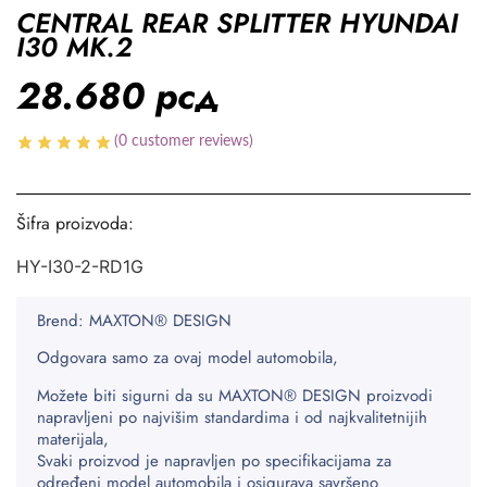
CENTRAL REAR SPLITTER HYUNDAI
I30 MK.2
28.680
рсд
(
0
customer reviews)
Šifra proizvoda:
HY-I30-2-RD1G
Brend: MAXTON® DESIGN
Odgovara samo za ovaj model automobila,
Možete biti sigurni da su MAXTON® DESIGN proizvodi
napravljeni po najvišim standardima i od najkvalitetnijih
materijala,
Svaki proizvod je napravljen po specifikacijama za
određeni model automobila i osigurava savršeno