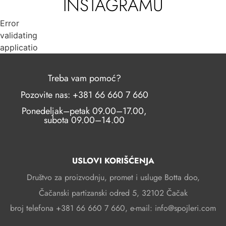
INSTAGRAMU
Error
validating
application
Treba vam pomoć?
Pozovite nas: +381 66 660 7 660
Ponedeljak–petak 09.00–17.00,
subota 09.00–14.00
USLOVI KORIŠĆENJA
Društvo za proizvodnju, promet i usluge Botta doo,
Čačanski partizanski odred 5, 32102 Čačak
broj telefona +381 66 660 7 660, e-mail: info@spojleri.com