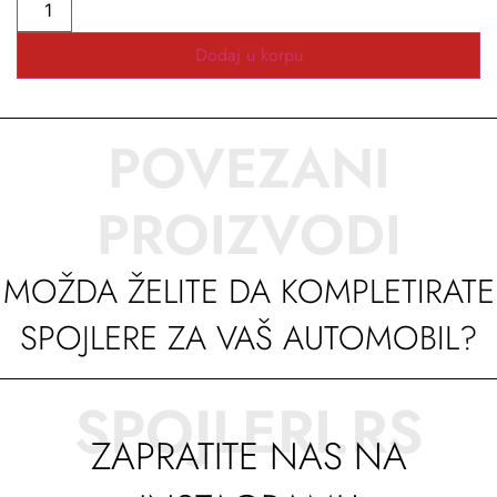
Dodaj u korpu
POVEZANI
PROIZVODI
MOŽDA ŽELITE DA KOMPLETIRATE
SPOJLERE ZA VAŠ AUTOMOBIL?
SPOJLERI.RS
ZAPRATITE NAS NA