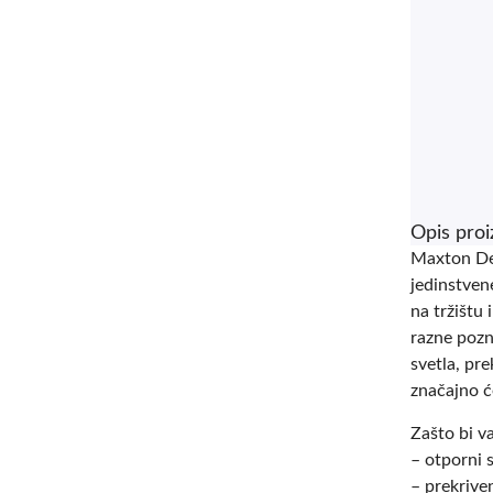
Opis pro
Maxton Des
jedinstven
na tržištu 
razne pozn
svetla, pre
značajno ć
Zašto bi v
– otporni 
– prekriven