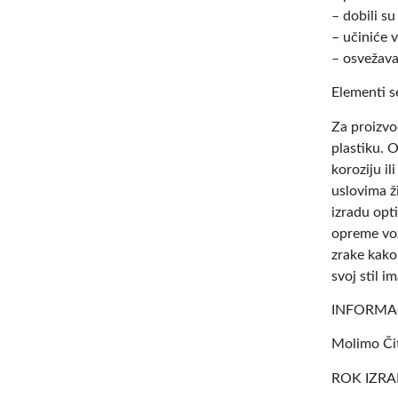
– dobili 
– učiniće 
– osvežava
Elementi s
Za proizvo
plastiku. O
koroziju il
uslovima ž
izradu opt
opreme voz
zrake kako
svoj stil
INFORMAC
Molimo Čit
ROK IZRA