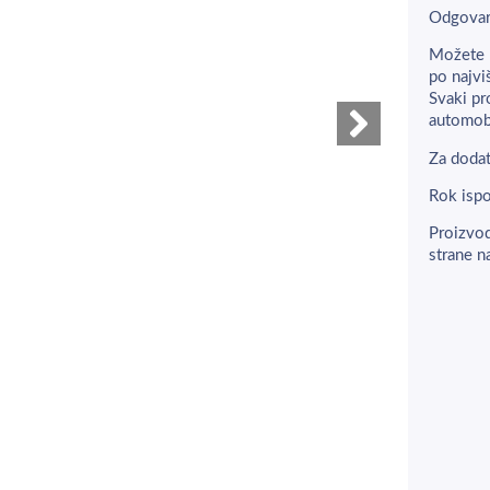
Odgovar
Možete 
po najvi
Svaki pr
automobi
Za dodat
Rok ispo
Proizvod
strane n