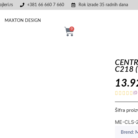
jleri.rs
+381 66 660 7 660
Rok izrade 35 radnih dana
MAXTON DESIGN
0
CENTR
C218 
13.
(
0
Šifra proi
ME-CLS-
Brend: