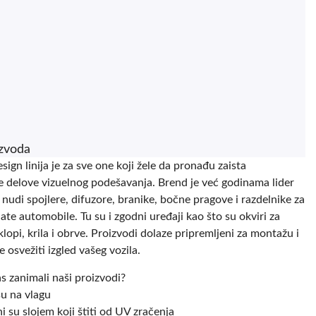
izvoda
ign linija je za sve one koji žele da pronađu zaista
e delove vizuelnog podešavanja. Brend je već godinama lider
i nudi spojlere, difuzore, branike, bočne pragove i razdelnike za
ate automobile. Tu su i zgodni uređaji kao što su okviri za
klopi, krila i obrve. Proizvodi dolaze pripremljeni za montažu i
e osvežiti izgled vašeg vozila.
as zanimali naši proizvodi?
su na vlagu
i su slojem koji štiti od UV zračenja