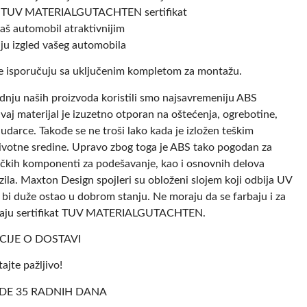
su TUV MATERIALGUTACHTEN sertifikat
vaš automobil atraktivnijim
ju izgled vašeg automobila
e isporučuju sa uključenim kompletom za montažu.
dnju naših proizvoda koristili smo najsavremeniju ABS
vaj materijal je izuzetno otporan na oštećenja, ogrebotine,
i udarce. Takođe se ne troši lako kada je izložen teškim
ivotne sredine. Upravo zbog toga je ABS tako pogodan za
ičkih komponenti za podešavanje, kao i osnovnih delova
ila. Maxton Design spojleri su obloženi slojem koji odbija UV
 bi duže ostao u dobrom stanju. Ne moraju da se farbaju i za
 imaju sertifikat TUV MATERIALGUTACHTEN.
IJE O DOSTAVI
ajte pažljivo!
DE 35 RADNIH DANA