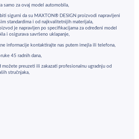
a samo za ovaj model automobila,
biti sigurni da su MAXTON® DESIGN proizvodi napravljeni
šim standardima i od najkvalitetnijih materijala,
oizvod je napravljen po specifikacijama za određeni model
la i osigurava savršeno uklapanje,
ne informacije kontaktirajte nas putem imejla ili telefona,
ruke 45 radnih dana,
 možete preuzeti ili zakazati profesionalnu ugradnju od
aših stručnjaka,