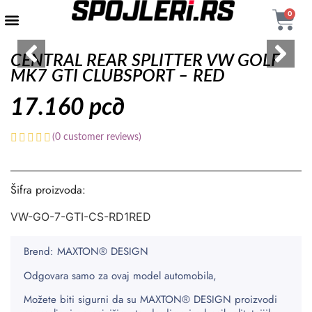
0
CENTRAL REAR SPLITTER VW GOLF
MK7 GTI CLUBSPORT – RED
17.160
рсд
(
0
customer reviews)
Šifra proizvoda:
VW-GO-7-GTI-CS-RD1RED
Brend: MAXTON® DESIGN
Odgovara samo za ovaj model automobila,
Možete biti sigurni da su MAXTON® DESIGN proizvodi