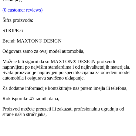
(
0
customer reviews)
Šifra proizvoda:
STRIPE-6
Brend: MAXTON® DESIGN
Odgovara samo za ovaj model automobila,
Možete biti sigurni da su MAXTON® DESIGN proizvodi
napravljeni po najvišim standardima i od najkvalitetnijih materijala,
Svaki proizvod je napravljen po specifikacijama za određeni model
automobila i osigurava savršeno uklapanje,
Za dodatne informacije kontaktirajte nas putem imejla ili telefona,
Rok isporuke 45 radnih dana,
Proizvod možete preuzeti ili zakazati profesionalnu ugradnju od
strane naših stručnjaka,