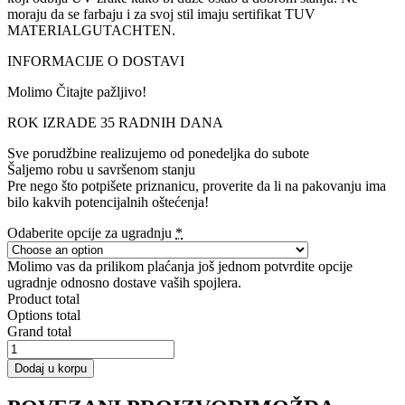
moraju da se farbaju i za svoj stil imaju sertifikat TUV
MATERIALGUTACHTEN.
INFORMACIJE O DOSTAVI
Molimo Čitajte pažljivo!
ROK IZRADE 35 RADNIH DANA
Sve porudžbine realizujemo od ponedeljka do subote
Šaljemo robu u savršenom stanju
Pre nego što potpišete priznanicu, proverite da li na pakovanju ima
bilo kakvih potencijalnih oštećenja!
Odaberite opcije za ugradnju
*
Molimo vas da prilikom plaćanja još jednom potvrdite opcije
ugradnje odnosno dostave vaših spojlera.
Product total
Options total
Grand total
Decorative
stripe
Dodaj u korpu
for
self