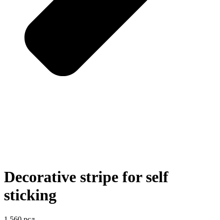
Decorative stripe for self
sticking
1.560
рсд