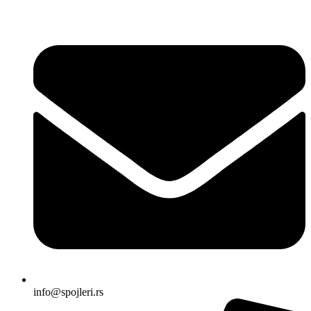
Skočite
na
sadržaj
info@spojleri.rs