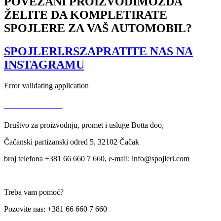
POVEZANI PROIZVODI
MOŽDA
sticking
ŽELITE DA KOMPLETIRATE
količina
SPOJLERE ZA VAŠ AUTOMOBIL?
SPOJLERI.RS
ZAPRATITE NAS NA
INSTAGRAMU
Error validating application
USLOVI KORIŠĆENJA
Društvo za proizvodnju, promet i usluge Botta doo,
Čačanski partizanski odred 5, 32102 Čačak
broj telefona +381 66 660 7 660, e-mail: info@spojleri.com
Treba vam pomoć?
Pozovite nas: +381 66 660 7 660