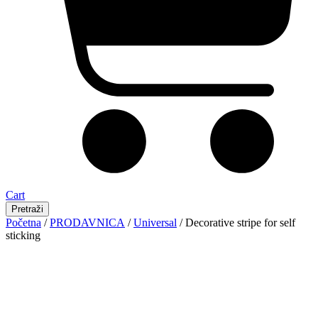
Cart
Pretraži
Početna
/
PRODAVNICA
/
Universal
/ Decorative stripe for self
sticking