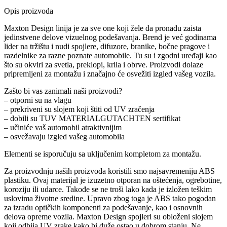
Opis proizvoda
Maxton Design linija je za sve one koji žele da pronađu zaista
jedinstvene delove vizuelnog podešavanja. Brend je već godinama
lider na tržištu i nudi spojlere, difuzore, branike, bočne pragove i
razdelnike za razne poznate automobile. Tu su i zgodni uređaji kao
što su okviri za svetla, preklopi, krila i obrve. Proizvodi dolaze
pripremljeni za montažu i značajno će osvežiti izgled vašeg vozila.
Zašto bi vas zanimali naši proizvodi?
– otporni su na vlagu
– prekriveni su slojem koji štiti od UV zračenja
– dobili su TUV MATERIALGUTACHTEN sertifikat
– učiniće vaš automobil atraktivnijim
– osvežavaju izgled vašeg automobila
Elementi se isporučuju sa uključenim kompletom za montažu.
Za proizvodnju naših proizvoda koristili smo najsavremeniju ABS
plastiku. Ovaj materijal je izuzetno otporan na oštećenja, ogrebotine,
koroziju ili udarce. Takođe se ne troši lako kada je izložen teškim
uslovima životne sredine. Upravo zbog toga je ABS tako pogodan
za izradu optičkih komponenti za podešavanje, kao i osnovnih
delova opreme vozila. Maxton Design spojleri su obloženi slojem
koji odbija UV zrake kako bi duže ostao u dobrom stanju. Ne