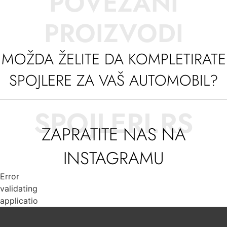
POVEZANI
PROIZVODI
MOŽDA ŽELITE DA KOMPLETIRATE
SPOJLERE ZA VAŠ AUTOMOBIL?
SPOJLERI.RS
ZAPRATITE NAS NA
INSTAGRAMU
Error
validating
application