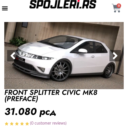
0
FRONT SPLITTER CIVIC MK8
(PREFACE)
31.080
рсд
(
0
customer reviews)