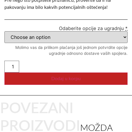
Pre nego što potpišete priznanicu, proverite da li na
pakovanju ima bilo kakvih potencijalnih oštećenja!
Odaberite opcije za ugradnju
*
Molimo vas da prilikom plaćanja još jednom potvrdite opcije
ugradnje odnosno dostave vaših spojlera.
Dodaj u korpu
POVEZANI
PROIZVODI
MOŽDA