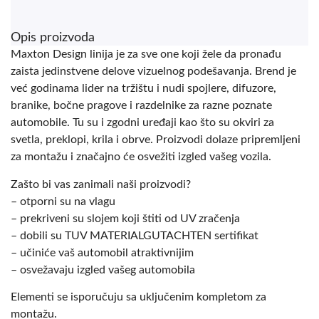
Opis proizvoda
Maxton Design linija je za sve one koji žele da pronađu
zaista jedinstvene delove vizuelnog podešavanja. Brend je
već godinama lider na tržištu i nudi spojlere, difuzore,
branike, bočne pragove i razdelnike za razne poznate
automobile. Tu su i zgodni uređaji kao što su okviri za
svetla, preklopi, krila i obrve. Proizvodi dolaze pripremljeni
za montažu i značajno će osvežiti izgled vašeg vozila.
Zašto bi vas zanimali naši proizvodi?
– otporni su na vlagu
– prekriveni su slojem koji štiti od UV zračenja
– dobili su TUV MATERIALGUTACHTEN sertifikat
– učiniće vaš automobil atraktivnijim
– osvežavaju izgled vašeg automobila
Elementi se isporučuju sa uključenim kompletom za
montažu.