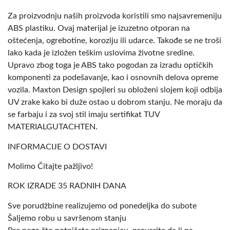
Za proizvodnju naših proizvoda koristili smo najsavremeniju
ABS plastiku. Ovaj materijal je izuzetno otporan na
oštećenja, ogrebotine, koroziju ili udarce. Takođe se ne troši
lako kada je izložen teškim uslovima životne sredine.
Upravo zbog toga je ABS tako pogodan za izradu optičkih
komponenti za podešavanje, kao i osnovnih delova opreme
vozila. Maxton Design spojleri su obloženi slojem koji odbija
UV zrake kako bi duže ostao u dobrom stanju. Ne moraju da
se farbaju i za svoj stil imaju sertifikat TUV
MATERIALGUTACHTEN.
INFORMACIJE O DOSTAVI
Molimo Čitajte pažljivo!
ROK IZRADE 35 RADNIH DANA
Sve porudžbine realizujemo od ponedeljka do subote
Šaljemo robu u savršenom stanju