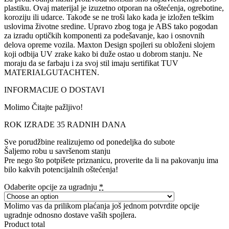
plastiku. Ovaj materijal je izuzetno otporan na oštećenja, ogrebotine,
koroziju ili udarce. Takođe se ne troši lako kada je izložen teškim
uslovima životne sredine. Upravo zbog toga je ABS tako pogodan
za izradu optičkih komponenti za podešavanje, kao i osnovnih
delova opreme vozila. Maxton Design spojleri su obloženi slojem
koji odbija UV zrake kako bi duže ostao u dobrom stanju. Ne
moraju da se farbaju i za svoj stil imaju sertifikat TUV
MATERIALGUTACHTEN.
INFORMACIJE O DOSTAVI
Molimo Čitajte pažljivo!
ROK IZRADE 35 RADNIH DANA
Sve porudžbine realizujemo od ponedeljka do subote
Šaljemo robu u savršenom stanju
Pre nego što potpišete priznanicu, proverite da li na pakovanju ima
bilo kakvih potencijalnih oštećenja!
Odaberite opcije za ugradnju
*
Molimo vas da prilikom plaćanja još jednom potvrdite opcije
ugradnje odnosno dostave vaših spojlera.
Product total