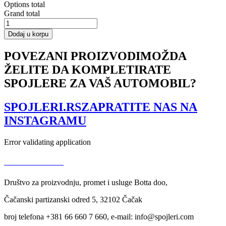
Options total
Grand total
Front
Splitter
Dodaj u korpu
Lexus
NX
POVEZANI PROIZVODI
MOŽDA
Facelift
ŽELITE DA KOMPLETIRATE
količina
SPOJLERE ZA VAŠ AUTOMOBIL?
SPOJLERI.RS
ZAPRATITE NAS NA
INSTAGRAMU
Error validating application
USLOVI KORIŠĆENJA
Društvo za proizvodnju, promet i usluge Botta doo,
Čačanski partizanski odred 5, 32102 Čačak
broj telefona +381 66 660 7 660, e-mail: info@spojleri.com