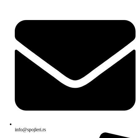
Skočite
na
sadržaj
info@spojleri.rs