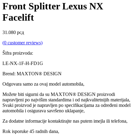
Front Splitter Lexus NX
Facelift
31.080
рсд
(
0
customer reviews)
Šifra proizvoda:
LE-NX-1F-H-FD1G
Brend: MAXTON® DESIGN
Odgovara samo za ovaj model automobila,
Možete biti sigurni da su MAXTON® DESIGN proizvodi
napravljeni po najvišim standardima i od najkvalitetnijih materijala,
Svaki proizvod je napravljen po specifikacijama za određeni model
automobila i osigurava savršeno uklapanje,
Za dodatne informacije kontaktirajte nas putem imejla ili telefona,
Rok isporuke 45 radnih dana,