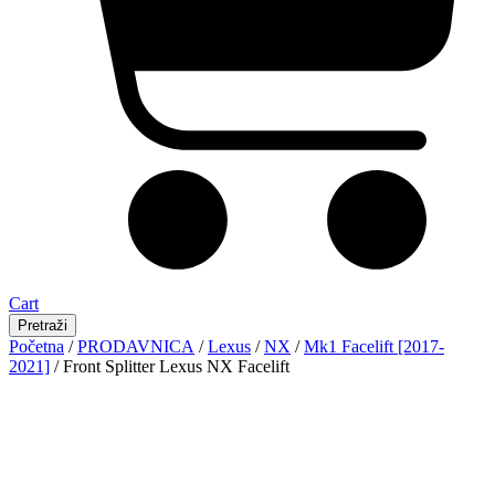
Cart
Pretraži
Početna
/
PRODAVNICA
/
Lexus
/
NX
/
Mk1 Facelift [2017-
2021]
/ Front Splitter Lexus NX Facelift