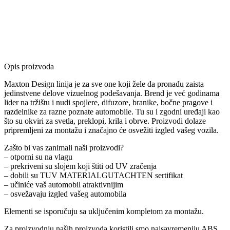
Opis proizvoda
Maxton Design linija je za sve one koji žele da pronađu zaista
jedinstvene delove vizuelnog podešavanja. Brend je već godinama
lider na tržištu i nudi spojlere, difuzore, branike, bočne pragove i
razdelnike za razne poznate automobile. Tu su i zgodni uređaji kao
što su okviri za svetla, preklopi, krila i obrve. Proizvodi dolaze
pripremljeni za montažu i značajno će osvežiti izgled vašeg vozila.
Zašto bi vas zanimali naši proizvodi?
– otporni su na vlagu
– prekriveni su slojem koji štiti od UV zračenja
– dobili su TUV MATERIALGUTACHTEN sertifikat
– učiniće vaš automobil atraktivnijim
– osvežavaju izgled vašeg automobila
Elementi se isporučuju sa uključenim kompletom za montažu.
Za proizvodnju naših proizvoda koristili smo najsavremeniju ABS