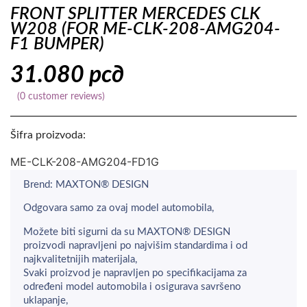
FRONT SPLITTER MERCEDES CLK
W208 (FOR ME-CLK-208-AMG204-
F1 BUMPER)
31.080
рсд
(
0
customer reviews)
Šifra proizvoda:
ME-CLK-208-AMG204-FD1G
Brend: MAXTON® DESIGN
Odgovara samo za ovaj model automobila,
Možete biti sigurni da su MAXTON® DESIGN
proizvodi napravljeni po najvišim standardima i od
najkvalitetnijih materijala,
Svaki proizvod je napravljen po specifikacijama za
određeni model automobila i osigurava savršeno
uklapanje,