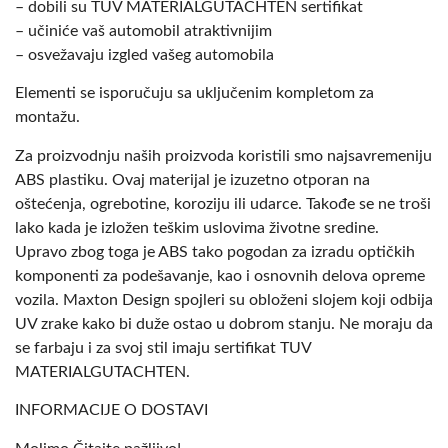
– dobili su TUV MATERIALGUTACHTEN sertifikat
– učiniće vaš automobil atraktivnijim
– osvežavaju izgled vašeg automobila
Elementi se isporučuju sa uključenim kompletom za
montažu.
Za proizvodnju naših proizvoda koristili smo najsavremeniju
ABS plastiku. Ovaj materijal je izuzetno otporan na
oštećenja, ogrebotine, koroziju ili udarce. Takođe se ne troši
lako kada je izložen teškim uslovima životne sredine.
Upravo zbog toga je ABS tako pogodan za izradu optičkih
komponenti za podešavanje, kao i osnovnih delova opreme
vozila. Maxton Design spojleri su obloženi slojem koji odbija
UV zrake kako bi duže ostao u dobrom stanju. Ne moraju da
se farbaju i za svoj stil imaju sertifikat TUV
MATERIALGUTACHTEN.
INFORMACIJE O DOSTAVI