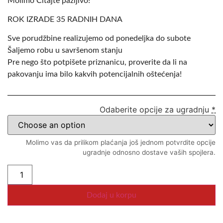
Molimo Čitajte pažljivo!
ROK IZRADE 35 RADNIH DANA
Sve porudžbine realizujemo od ponedeljka do subote
Šaljemo robu u savršenom stanju
Pre nego što potpišete priznanicu, proverite da li na
pakovanju ima bilo kakvih potencijalnih oštećenja!
Odaberite opcije za ugradnju
*
Molimo vas da prilikom plaćanja još jednom potvrdite opcije
ugradnje odnosno dostave vaših spojlera.
Dodaj u korpu