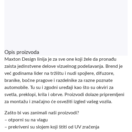
Opis proizvoda
Maxton Design linija je za sve one koji žele da pronađu
zaista jedinstvene delove vizuelnog podešavanja. Brend je
već godinama lider na tržištu i nudi spojlere, difuzore,
branike, bočne pragove i razdelnike za razne poznate
automobile. Tu su i zgodni uređaji kao što su okviri za
svetla, preklopi, krila i obrve. Proizvodi dolaze pripremljeni
za montažu i značajno će osvežiti izgled vašeg vozila.
Zašto bi vas zanimali naši proizvodi?
– otporni su na vlagu
– prekriveni su slojem koji štiti od UV zračenja