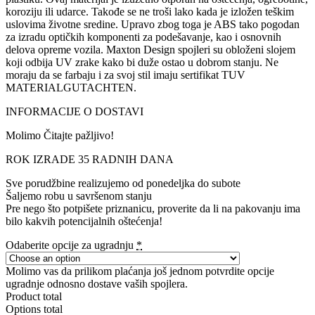
koroziju ili udarce. Takođe se ne troši lako kada je izložen teškim
uslovima životne sredine. Upravo zbog toga je ABS tako pogodan
za izradu optičkih komponenti za podešavanje, kao i osnovnih
delova opreme vozila. Maxton Design spojleri su obloženi slojem
koji odbija UV zrake kako bi duže ostao u dobrom stanju. Ne
moraju da se farbaju i za svoj stil imaju sertifikat TUV
MATERIALGUTACHTEN.
INFORMACIJE O DOSTAVI
Molimo Čitajte pažljivo!
ROK IZRADE 35 RADNIH DANA
Sve porudžbine realizujemo od ponedeljka do subote
Šaljemo robu u savršenom stanju
Pre nego što potpišete priznanicu, proverite da li na pakovanju ima
bilo kakvih potencijalnih oštećenja!
Odaberite opcije za ugradnju
*
Molimo vas da prilikom plaćanja još jednom potvrdite opcije
ugradnje odnosno dostave vaših spojlera.
Product total
Options total