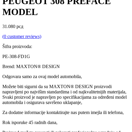
PEUGEOT 308 PREFACE
MODEL
31.080
рсд
(
0
customer reviews)
Šifra proizvoda:
PE-308-FD1G
Brend: MAXTON® DESIGN
Odgovara samo za ovaj model automobila,
Možete biti sigurni da su MAXTON® DESIGN proizvodi
napravljeni po najvišim standardima i od najkvalitetnijih materijala,
Svaki proizvod je napravljen po specifikacijama za određeni model
automobila i osigurava savršeno uklapanje,
Za dodatne informacije kontaktirajte nas putem imejla ili telefona,
Rok isporuke 45 radnih dana,