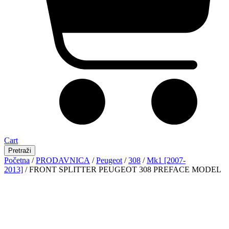
Cart
Pretraži
Početna
/
PRODAVNICA
/
Peugeot
/
308
/
Mk1 [2007-
2013]
/ FRONT SPLITTER PEUGEOT 308 PREFACE MODEL