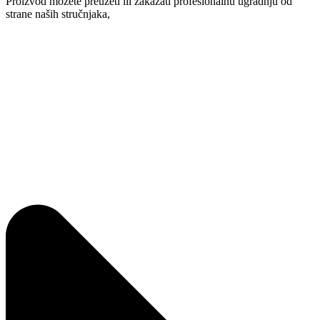
Proizvod možete preuzeti ili zakazati profesionalnu ugradnju od
strane naših stručnjaka,