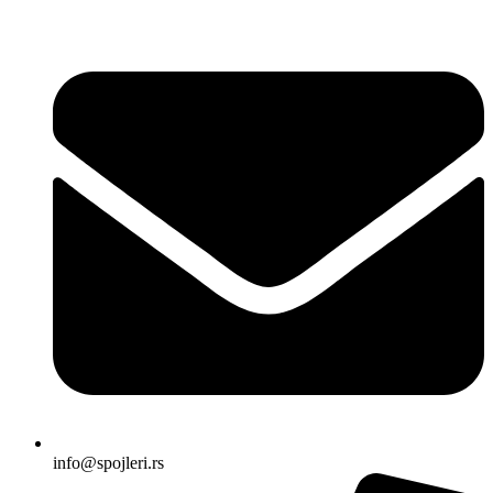
Skočite
na
sadržaj
info@spojleri.rs