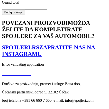
Grand total
FRONT
SPLITTER
Dodaj u korpu
PEUGEOT
308
POVEZANI PROIZVODI
MOŽDA
PREFACE
ŽELITE DA KOMPLETIRATE
MODEL
količina
SPOJLERE ZA VAŠ AUTOMOBIL?
SPOJLERI.RS
ZAPRATITE NAS NA
INSTAGRAMU
Error validating application
USLOVI KORIŠĆENJA
Društvo za proizvodnju, promet i usluge Botta doo,
Čačanski partizanski odred 5, 32102 Čačak
broj telefona +381 66 660 7 660, e-mail: info@spojleri.com