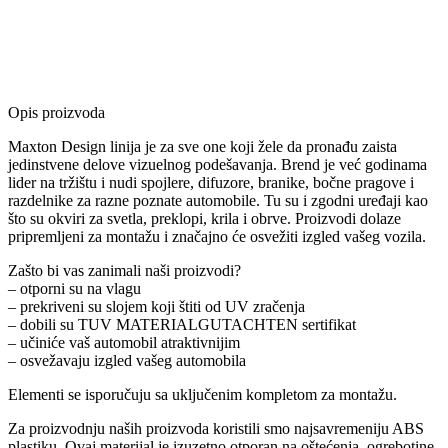
Opis proizvoda
Maxton Design linija je za sve one koji žele da pronađu zaista
jedinstvene delove vizuelnog podešavanja. Brend je već godinama
lider na tržištu i nudi spojlere, difuzore, branike, bočne pragove i
razdelnike za razne poznate automobile. Tu su i zgodni uređaji kao
što su okviri za svetla, preklopi, krila i obrve. Proizvodi dolaze
pripremljeni za montažu i značajno će osvežiti izgled vašeg vozila.
Zašto bi vas zanimali naši proizvodi?
– otporni su na vlagu
– prekriveni su slojem koji štiti od UV zračenja
– dobili su TUV MATERIALGUTACHTEN sertifikat
– učiniće vaš automobil atraktivnijim
– osvežavaju izgled vašeg automobila
Elementi se isporučuju sa uključenim kompletom za montažu.
Za proizvodnju naših proizvoda koristili smo najsavremeniju ABS
plastiku. Ovaj materijal je izuzetno otporan na oštećenja, ogrebotine,