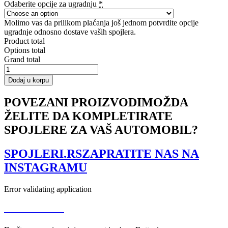
Odaberite opcije za ugradnju
*
Molimo vas da prilikom plaćanja još jednom potvrdite opcije
ugradnje odnosno dostave vaših spojlera.
Product total
Options total
Grand total
FRONT
SPLITTER
Dodaj u korpu
RENAULT
TALISMAN
POVEZANI PROIZVODI
MOŽDA
V.1
ŽELITE DA KOMPLETIRATE
količina
SPOJLERE ZA VAŠ AUTOMOBIL?
SPOJLERI.RS
ZAPRATITE NAS NA
INSTAGRAMU
Error validating application
USLOVI KORIŠĆENJA