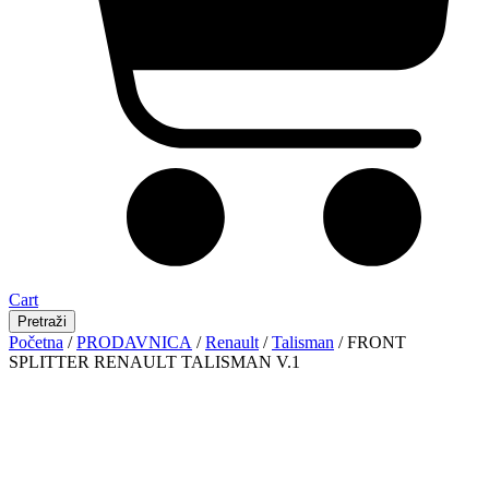
Cart
Pretraži
Početna
/
PRODAVNICA
/
Renault
/
Talisman
/ FRONT
SPLITTER RENAULT TALISMAN V.1