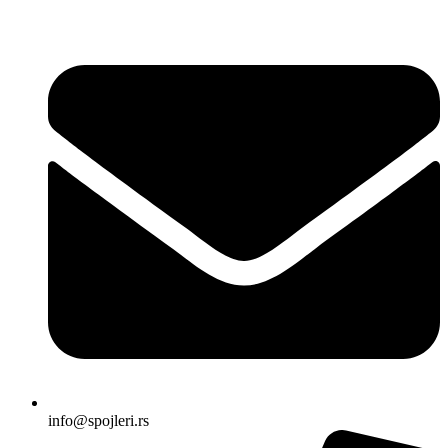
Skočite
na
sadržaj
info@spojleri.rs