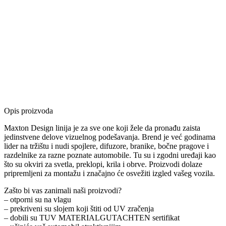
Opis proizvoda
Maxton Design linija je za sve one koji žele da pronađu zaista
jedinstvene delove vizuelnog podešavanja. Brend je već godinama
lider na tržištu i nudi spojlere, difuzore, branike, bočne pragove i
razdelnike za razne poznate automobile. Tu su i zgodni uređaji kao
što su okviri za svetla, preklopi, krila i obrve. Proizvodi dolaze
pripremljeni za montažu i značajno će osvežiti izgled vašeg vozila.
Zašto bi vas zanimali naši proizvodi?
– otporni su na vlagu
– prekriveni su slojem koji štiti od UV zračenja
– dobili su TUV MATERIALGUTACHTEN sertifikat