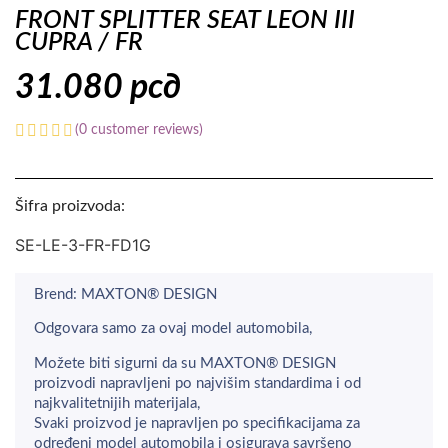
FRONT SPLITTER SEAT LEON III
CUPRA / FR
31.080
рсд
(
0
customer reviews)
Šifra proizvoda:
SE-LE-3-FR-FD1G
Brend: MAXTON® DESIGN
Odgovara samo za ovaj model automobila,
Možete biti sigurni da su MAXTON® DESIGN
proizvodi napravljeni po najvišim standardima i od
najkvalitetnijih materijala,
Svaki proizvod je napravljen po specifikacijama za
određeni model automobila i osigurava savršeno