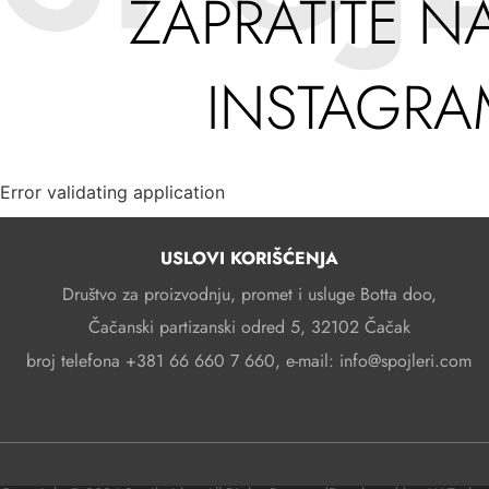
ZAPRATITE N
INSTAGR
Error validating application
USLOVI KORIŠĆENJA
Društvo za proizvodnju, promet i usluge Botta doo,
Čačanski partizanski odred 5, 32102 Čačak
broj telefona +381 66 660 7 660, e-mail: info@spojleri.com