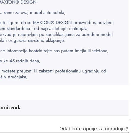
 MAXTON® DESIGN
a samo za ovaj model automobila,
biti sigurni da su MAXTON® DESIGN proizvodi napravljeni
šim standardima i od najkvalitetnijih materijala,
oizvod je napravljen po specifikacijama za određeni model
la i osigurava savršeno uklapanje,
ne informacije kontaktirajte nas putem imejla ili telefona,
ruke 45 radnih dana,
 možete preuzeti ili zakazati profesionalnu ugradnju od
aših stručnjaka,
proizvoda
Odaberite opcije za ugradnju
*