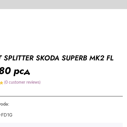
 SPLITTER SKODA SUPERB MK2 FL
080
рсд
(
0
customer reviews)
voda:
-FD1G