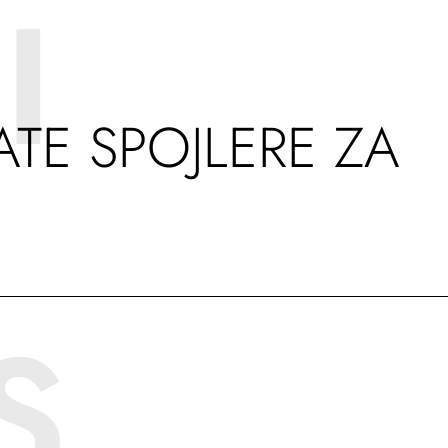
I
TE SPOJLERE ZA
S