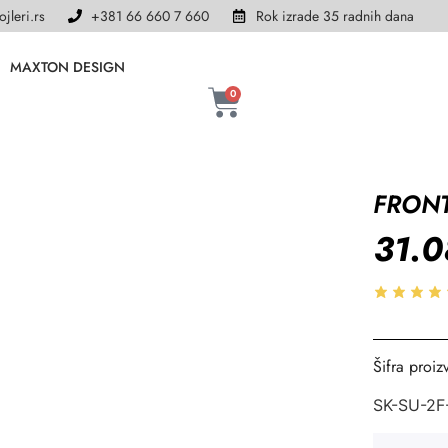
jleri.rs
+381 66 660 7 660
Rok izrade 35 radnih dana
MAXTON DESIGN
0
FRONT
31.
Šifra proiz
SK-SU-2F