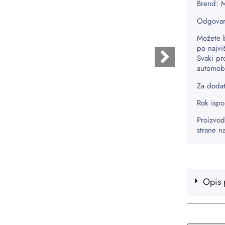
Brend:
Odgovar
Možete 
po najvi
Svaki pr
automobi
Za dodat
Rok ispo
Proizvod
strane n
Opis 