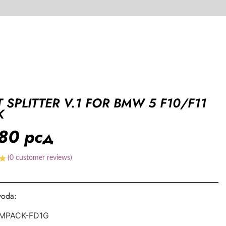
 SPLITTER V.1 FOR BMW 5 F10/F11
K
080
рсд
(
0
customer reviews)
voda:
-MPACK-FD1G