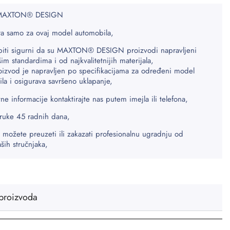
 MAXTON® DESIGN
a samo za ovaj model automobila,
biti sigurni da su MAXTON® DESIGN proizvodi napravljeni
šim standardima i od najkvalitetnijih materijala,
oizvod je napravljen po specifikacijama za određeni model
la i osigurava savršeno uklapanje,
ne informacije kontaktirajte nas putem imejla ili telefona,
ruke 45 radnih dana,
 možete preuzeti ili zakazati profesionalnu ugradnju od
aših stručnjaka,
proizvoda