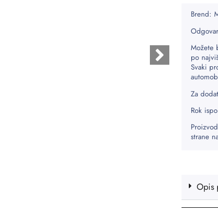
Brend:
Odgovar
Možete 
po najvi
Svaki pr
automobi
Za dodat
Rok ispo
Proizvod
strane n
Opis 