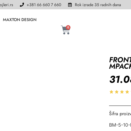
jleri.rs
+381 66 660 7 660
Rok izrade 35 radnih dana
MAXTON DESIGN
0
FRONT
MPAC
31.
Šifra proiz
BM-5-10