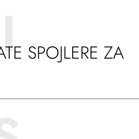
I
TE SPOJLERE ZA
S