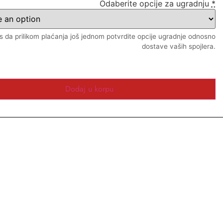
Odaberite opcije za ugradnju
*
 da prilikom plaćanja još jednom potvrdite opcije ugradnje odnosno
dostave vaših spojlera.
Dodaj u korpu