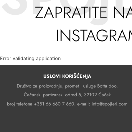
ZAPRATITE N
INSTAGR
Error validating application
USLOVI KORIŠĆENJA
Društvo za proizvodnju, promet i usluge Botta doo,
Čačanski partizanski odred 5, 32102 Čačak
broj telefona +381 66 660 7 660, e-mail: info@spojleri.com