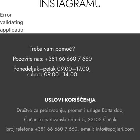
INSTAGRAMU
Error
validating
application
Treba vam pomoć?
Pozovite nas: +381 66 660 7 660
Ponedeljak–petak 09.00–17.00,
subota 09.00–14.00
USLOVI KORIŠĆENJA
Društvo za proizvodnju, promet i usluge Botta doo,
Čačanski partizanski odred 5, 32102 Čačak
broj telefona +381 66 660 7 660, e-mail: info@spojleri.com