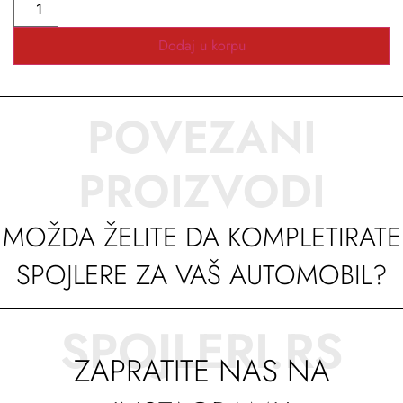
Dodaj u korpu
POVEZANI
PROIZVODI
MOŽDA ŽELITE DA KOMPLETIRATE
SPOJLERE ZA VAŠ AUTOMOBIL?
SPOJLERI.RS
ZAPRATITE NAS NA