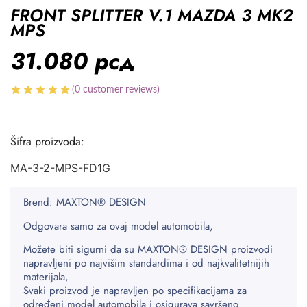
FRONT SPLITTER V.1 MAZDA 3 MK2
MPS
31.080
рсд
(
0
customer reviews)
Šifra proizvoda:
MA-3-2-MPS-FD1G
Brend: MAXTON® DESIGN
Odgovara samo za ovaj model automobila,
Možete biti sigurni da su MAXTON® DESIGN proizvodi
napravljeni po najvišim standardima i od najkvalitetnijih
materijala,
Svaki proizvod je napravljen po specifikacijama za
određeni model automobila i osigurava savršeno