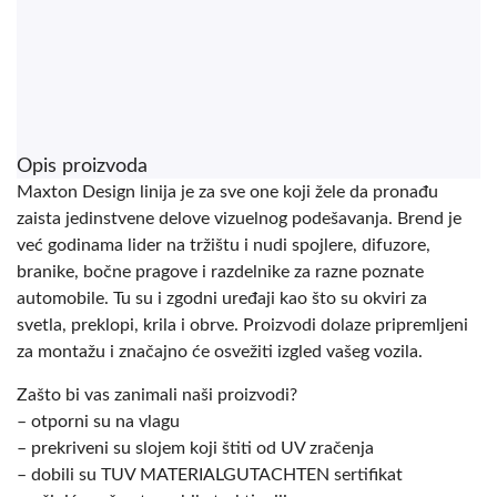
Opis proizvoda
Maxton Design linija je za sve one koji žele da pronađu
zaista jedinstvene delove vizuelnog podešavanja. Brend je
već godinama lider na tržištu i nudi spojlere, difuzore,
branike, bočne pragove i razdelnike za razne poznate
automobile. Tu su i zgodni uređaji kao što su okviri za
svetla, preklopi, krila i obrve. Proizvodi dolaze pripremljeni
za montažu i značajno će osvežiti izgled vašeg vozila.
Zašto bi vas zanimali naši proizvodi?
– otporni su na vlagu
– prekriveni su slojem koji štiti od UV zračenja
– dobili su TUV MATERIALGUTACHTEN sertifikat