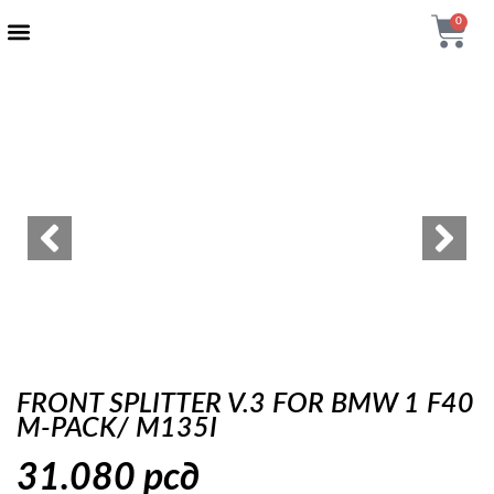
0
AUTENTIČNI PROIZVODI
MAXTON DESIGN
FRONT SPLITTER V.3 FOR BMW 1 F40
M-PACK/ M135I
31.080
рсд