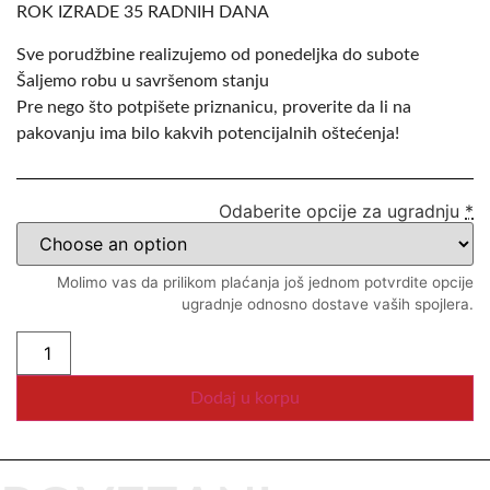
ROK IZRADE 35 RADNIH DANA
Sve porudžbine realizujemo od ponedeljka do subote
Šaljemo robu u savršenom stanju
Pre nego što potpišete priznanicu, proverite da li na
pakovanju ima bilo kakvih potencijalnih oštećenja!
Odaberite opcije za ugradnju
*
Molimo vas da prilikom plaćanja još jednom potvrdite opcije
ugradnje odnosno dostave vaših spojlera.
Dodaj u korpu