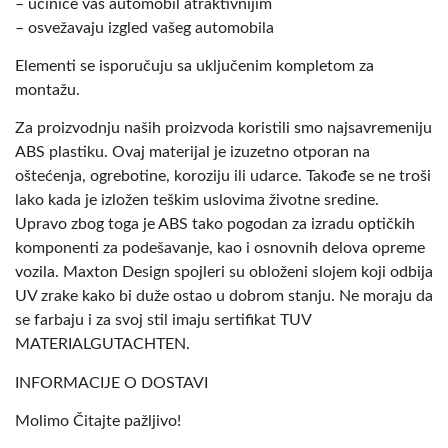
– učiniće vaš automobil atraktivnijim
– osvežavaju izgled vašeg automobila
Elementi se isporučuju sa uključenim kompletom za
montažu.
Za proizvodnju naših proizvoda koristili smo najsavremeniju
ABS plastiku. Ovaj materijal je izuzetno otporan na
oštećenja, ogrebotine, koroziju ili udarce. Takođe se ne troši
lako kada je izložen teškim uslovima životne sredine.
Upravo zbog toga je ABS tako pogodan za izradu optičkih
komponenti za podešavanje, kao i osnovnih delova opreme
vozila. Maxton Design spojleri su obloženi slojem koji odbija
UV zrake kako bi duže ostao u dobrom stanju. Ne moraju da
se farbaju i za svoj stil imaju sertifikat TUV
MATERIALGUTACHTEN.
INFORMACIJE O DOSTAVI
Molimo Čitajte pažljivo!