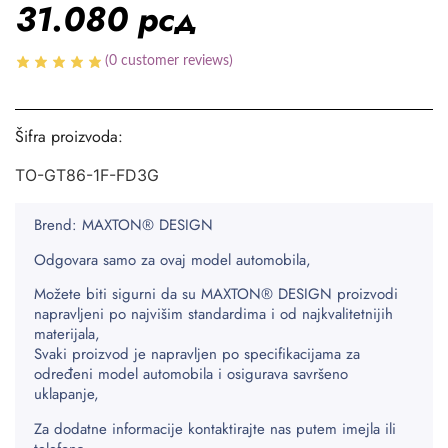
31.080
рсд
(
0
customer reviews)
Šifra proizvoda:
TO-GT86-1F-FD3G
Brend: MAXTON® DESIGN
Odgovara samo za ovaj model automobila,
Možete biti sigurni da su MAXTON® DESIGN proizvodi
napravljeni po najvišim standardima i od najkvalitetnijih
materijala,
Svaki proizvod je napravljen po specifikacijama za
određeni model automobila i osigurava savršeno
uklapanje,
Za dodatne informacije kontaktirajte nas putem imejla ili