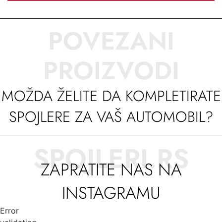
POVEZANI
PROIZVODI
MOŽDA ŽELITE DA KOMPLETIRATE
SPOJLERE ZA VAŠ AUTOMOBIL?
SPOJLERI.RS
ZAPRATITE NAS NA
INSTAGRAMU
Error