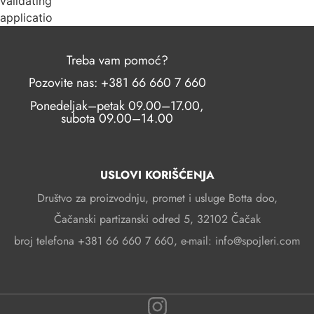
validating
application
Treba vam pomoć?
Pozovite nas: +381 66 660 7 660
Ponedeljak–petak 09.00–17.00,
subota 09.00–14.00
USLOVI KORIŠĆENJA
Društvo za proizvodnju, promet i usluge Botta doo,
Čačanski partizanski odred 5, 32102 Čačak
broj telefona +381 66 660 7 660, e-mail: info@spojleri.com