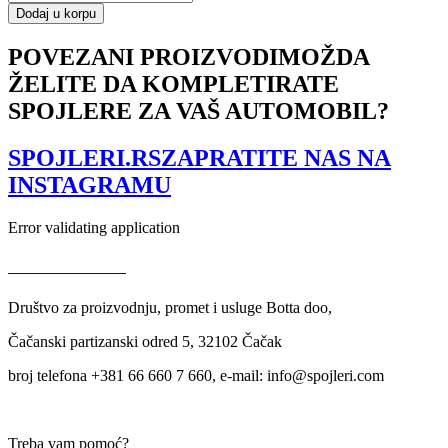
SPLITTER
Dodaj u korpu
VW
GOLF
POVEZANI PROIZVODI
MOŽDA
IV
ŽELITE DA KOMPLETIRATE
količina
SPOJLERE ZA VAŠ AUTOMOBIL?
SPOJLERI.RS
ZAPRATITE NAS NA
INSTAGRAMU
Error validating application
USLOVI KORIŠĆENJA
Društvo za proizvodnju, promet i usluge Botta doo,
Čačanski partizanski odred 5, 32102 Čačak
broj telefona +381 66 660 7 660, e-mail: info@spojleri.com
Treba vam pomoć?