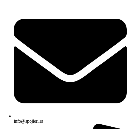
Skočite
na
sadržaj
info@spojleri.rs