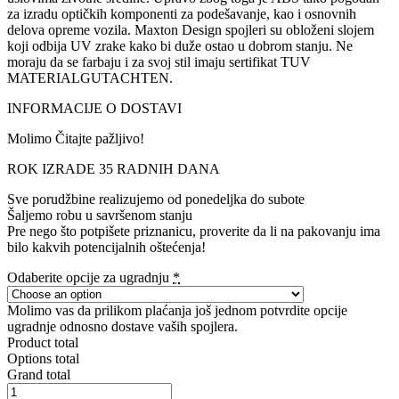
za izradu optičkih komponenti za podešavanje, kao i osnovnih
delova opreme vozila. Maxton Design spojleri su obloženi slojem
koji odbija UV zrake kako bi duže ostao u dobrom stanju. Ne
moraju da se farbaju i za svoj stil imaju sertifikat TUV
MATERIALGUTACHTEN.
INFORMACIJE O DOSTAVI
Molimo Čitajte pažljivo!
ROK IZRADE 35 RADNIH DANA
Sve porudžbine realizujemo od ponedeljka do subote
Šaljemo robu u savršenom stanju
Pre nego što potpišete priznanicu, proverite da li na pakovanju ima
bilo kakvih potencijalnih oštećenja!
Odaberite opcije za ugradnju
*
Molimo vas da prilikom plaćanja još jednom potvrdite opcije
ugradnje odnosno dostave vaših spojlera.
Product total
Options total
Grand total
FRONT