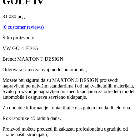
GOLF IV
31.080
рсд
(
0
customer reviews)
Šifra proizvoda:
VW-GO-4-FD1G
Brend: MAXTON® DESIGN
Odgovara samo za ovaj model automobila,
Možete biti sigurni da su MAXTON® DESIGN proizvodi
napravljeni po najvišim standardima i od najkvalitetnijih materijala,
Svaki proizvod je napravljen po specifikacijama za određeni model
automobila i osigurava savršeno uklapanje,
Za dodatne informacije kontaktirajte nas putem imejla ili telefona,
Rok isporuke 45 radnih dana,
Proizvod možete preuzeti ili zakazati profesionalnu ugradnju od
strane naših stručnjaka,