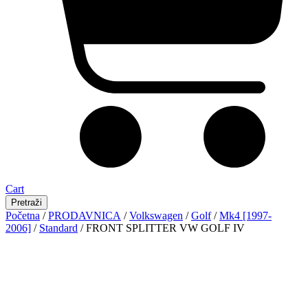
Cart
Pretraži
Početna
/
PRODAVNICA
/
Volkswagen
/
Golf
/
Mk4 [1997-
2006]
/
Standard
/ FRONT SPLITTER VW GOLF IV