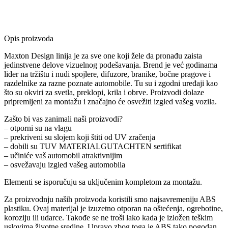
Opis proizvoda
Maxton Design linija je za sve one koji žele da pronađu zaista
jedinstvene delove vizuelnog podešavanja. Brend je već godinama
lider na tržištu i nudi spojlere, difuzore, branike, bočne pragove i
razdelnike za razne poznate automobile. Tu su i zgodni uređaji kao
što su okviri za svetla, preklopi, krila i obrve. Proizvodi dolaze
pripremljeni za montažu i značajno će osvežiti izgled vašeg vozila.
Zašto bi vas zanimali naši proizvodi?
– otporni su na vlagu
– prekriveni su slojem koji štiti od UV zračenja
– dobili su TUV MATERIALGUTACHTEN sertifikat
– učiniće vaš automobil atraktivnijim
– osvežavaju izgled vašeg automobila
Elementi se isporučuju sa uključenim kompletom za montažu.
Za proizvodnju naših proizvoda koristili smo najsavremeniju ABS
plastiku. Ovaj materijal je izuzetno otporan na oštećenja, ogrebotine,
koroziju ili udarce. Takođe se ne troši lako kada je izložen teškim
uslovima životne sredine. Upravo zbog toga je ABS tako pogodan