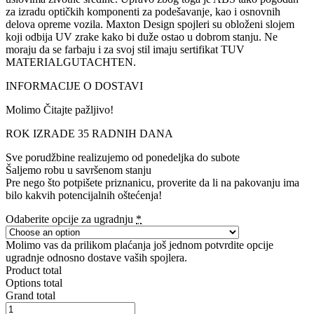
za izradu optičkih komponenti za podešavanje, kao i osnovnih
delova opreme vozila. Maxton Design spojleri su obloženi slojem
koji odbija UV zrake kako bi duže ostao u dobrom stanju. Ne
moraju da se farbaju i za svoj stil imaju sertifikat TUV
MATERIALGUTACHTEN.
INFORMACIJE O DOSTAVI
Molimo Čitajte pažljivo!
ROK IZRADE 35 RADNIH DANA
Sve porudžbine realizujemo od ponedeljka do subote
Šaljemo robu u savršenom stanju
Pre nego što potpišete priznanicu, proverite da li na pakovanju ima
bilo kakvih potencijalnih oštećenja!
Odaberite opcije za ugradnju
*
Molimo vas da prilikom plaćanja još jednom potvrdite opcije
ugradnje odnosno dostave vaših spojlera.
Product total
Options total
Grand total
MERCEDES