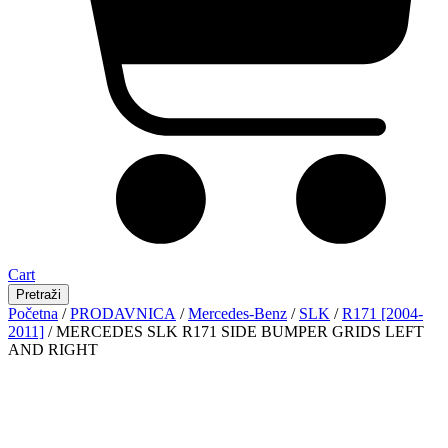
Cart
Pretraži
Početna
/
PRODAVNICA
/
Mercedes-Benz
/
SLK
/
R171 [2004-
2011]
/ MERCEDES SLK R171 SIDE BUMPER GRIDS LEFT
AND RIGHT