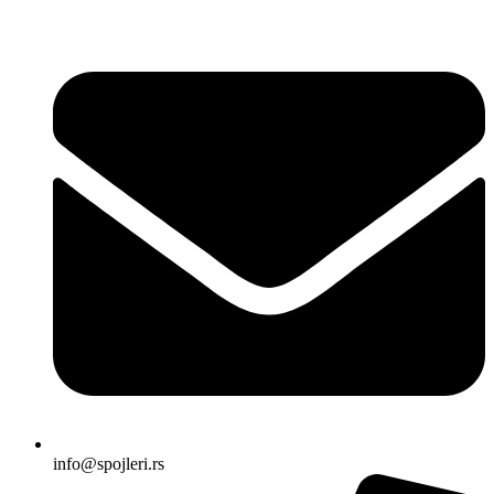
Skočite
na
sadržaj
info@spojleri.rs