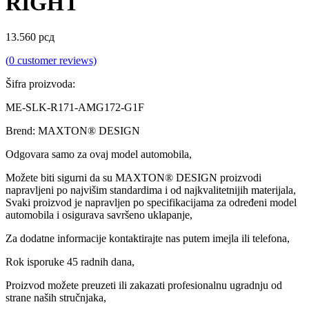
RIGHT
13.560
рсд
(
0
customer reviews)
Šifra proizvoda:
ME-SLK-R171-AMG172-G1F
Brend: MAXTON® DESIGN
Odgovara samo za ovaj model automobila,
Možete biti sigurni da su MAXTON® DESIGN proizvodi
napravljeni po najvišim standardima i od najkvalitetnijih materijala,
Svaki proizvod je napravljen po specifikacijama za određeni model
automobila i osigurava savršeno uklapanje,
Za dodatne informacije kontaktirajte nas putem imejla ili telefona,
Rok isporuke 45 radnih dana,
Proizvod možete preuzeti ili zakazati profesionalnu ugradnju od
strane naših stručnjaka,