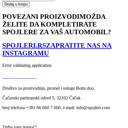
SLK
Dodaj u korpu
R171
SIDE
POVEZANI PROIZVODI
MOŽDA
BUMPER
ŽELITE DA KOMPLETIRATE
GRIDS
LEFT
SPOJLERE ZA VAŠ AUTOMOBIL?
AND
RIGHT
količina
SPOJLERI.RS
ZAPRATITE NAS NA
INSTAGRAMU
Error validating application
USLOVI KORIŠĆENJA
Društvo za proizvodnju, promet i usluge Botta doo,
Čačanski partizanski odred 5, 32102 Čačak
broj telefona +381 66 660 7 660, e-mail: info@spojleri.com
Treba vam pomoć?