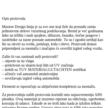
Opis proizvoda
Maxton Design linija je za sve one koji žele da pronađu zaista
jedinstvene delove vizuelnog podešavanja. Brend je već godinama
lider na tržištu i nudi spojlere, difuzore, branike, bočne pragove i
razdelnike za razne poznate automobile. Tu su i zgodni uređaji kao
što su okviri za svetla, preklopi, krila i obrve. Proizvodi dolaze
pripremljeni za montažu i značajno će osvežiti izgled vašeg vozila.
Zašto bi vas zanimali naši proizvodi?
– otporni su na vlagu
– prekriveni su slojem koji štiti od UV zračenja
– dobili su TUV MATERIALGUTACHTEN sertifikat
– učiniće vaš automobil atraktivnijim
– osvežavaju izgled vašeg automobila
Elementi se isporučuju sa uključenim kompletom za montažu.
Za proizvodnju naših proizvoda koristili smo najsavremeniju ABS
plastiku. Ovaj materijal je izuzetno otporan na oštećenja, ogrebotine,
koroziju ili udarce. Takođe se ne troši lako kada je izložen teškim
uslovima životne sredine. Upravo zbog toga je ABS tako pogodan