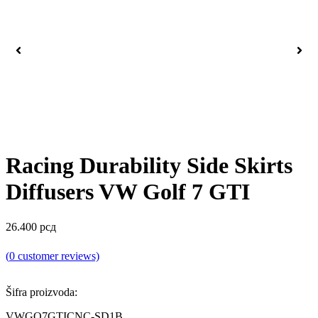
Racing Durability Side Skirts
Diffusers VW Golf 7 GTI
26.400
рсд
(
0
customer reviews)
Šifra proizvoda:
VWGO7GTICNC-SD1B