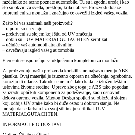
razdelnike za razne poznate automobile. Tu su i zgodni uređaji kao
što su okviri za svetla, preklopi, krila i obrve. Proizvodi dolaze
pripremljeni za montažu i značajno će osvežiti izgled vašeg vozila.
Zašto bi vas zanimali naši proizvodi?
– otporni su na vlagu
– prekriveni su slojem koji štiti od UV zračenja
– dobili su TUV MATERIALGUTACHTEN sertifikat
– učiniće vaš automobil atraktivnijim
– osvežavaju izgled vašeg automobila
Elementi se isporučuju sa uključenim kompletom za montažu.
Za proizvodnju naših proizvoda koristili smo najsavremeniju ABS
plastiku. Ovaj materijal je izuzetno otporan na oštećenja, ogrebotine,
koroziju ili udarce. Takođe se ne troši lako kada je izložen teškim
uslovima životne sredine. Upravo zbog toga je ABS tako pogodan
za izradu optičkih komponenti za podešavanje, kao i osnovnih
delova opreme vozila. Maxton Design spojleri su obloženi slojem
koji odbija UV zrake kako bi duže ostao u dobrom stanju. Ne
moraju da se farbaju i za svoj stil imaju sertifikat TUV
MATERIALGUTACHTEN.
INFORMACIJE O DOSTAVI
Molimo Čitajte pažljivo!