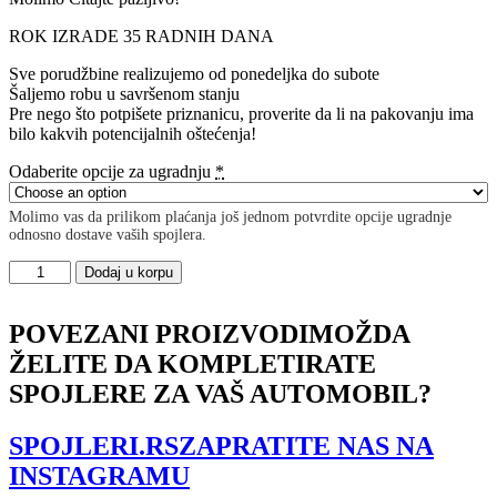
ROK IZRADE 35 RADNIH DANA
Sve porudžbine realizujemo od ponedeljka do subote
Šaljemo robu u savršenom stanju
Pre nego što potpišete priznanicu, proverite da li na pakovanju ima
bilo kakvih potencijalnih oštećenja!
Odaberite opcije za ugradnju
*
Molimo vas da prilikom plaćanja još jednom potvrdite opcije ugradnje
odnosno dostave vaših spojlera.
Racing
Dodaj u korpu
Durability
Side
Skirts
POVEZANI PROIZVODI
MOŽDA
Diffusers
ŽELITE DA KOMPLETIRATE
VW
Golf
SPOJLERE ZA VAŠ AUTOMOBIL?
7
GTI
SPOJLERI.RS
ZAPRATITE NAS NA
količina
INSTAGRAMU