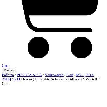
Cart
Pretraži
Početna
/
PRODAVNICA
/
Volkswagen
/
Golf
/
Mk7 [2013-
2016]
/
GTI
/ Racing Durability Side Skirts Diffusers VW Golf 7
GTI