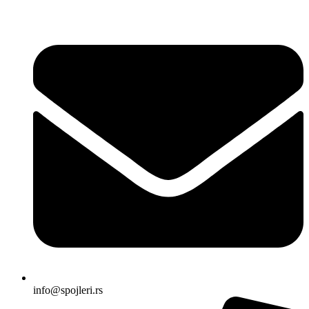
Skočite
na
sadržaj
info@spojleri.rs