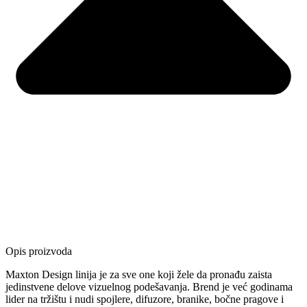
Opis proizvoda
Maxton Design linija je za sve one koji žele da pronađu zaista
jedinstvene delove vizuelnog podešavanja. Brend je već godinama
lider na tržištu i nudi spojlere, difuzore, branike, bočne pragove i