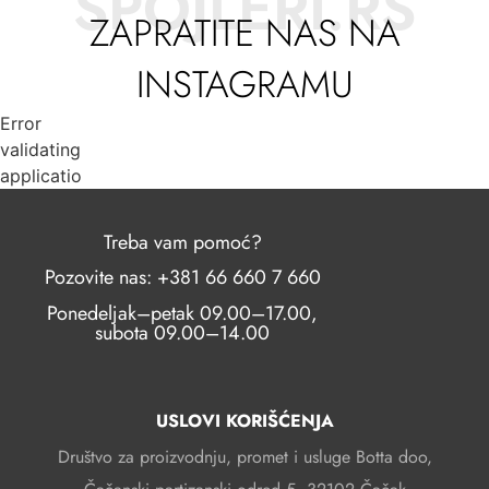
SPOJLERI.RS
ZAPRATITE NAS NA
INSTAGRAMU
Error
validating
application
Treba vam pomoć?
Pozovite nas: +381 66 660 7 660
Ponedeljak–petak 09.00–17.00,
subota 09.00–14.00
USLOVI KORIŠĆENJA
Društvo za proizvodnju, promet i usluge Botta doo,