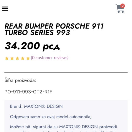
0
REAR BUMPER PORSCHE 911
TURBO SERIES 993
34.200
рсд
(
0
customer reviews)
Šifra proizvoda:
PO-911-993-GT2-R1F
Brend: MAXTON® DESIGN
Odgovara samo za ovaj model automobila,
Možete biti sigurni da su MAXTON® DESIGN proizvodi