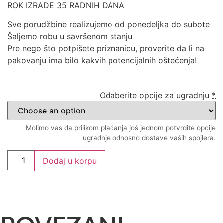
ROK IZRADE 35 RADNIH DANA
Sve porudžbine realizujemo od ponedeljka do subote
Šaljemo robu u savršenom stanju
Pre nego što potpišete priznanicu, proverite da li na
pakovanju ima bilo kakvih potencijalnih oštećenja!
Odaberite opcije za ugradnju
*
Molimo vas da prilikom plaćanja još jednom potvrdite opcije
ugradnje odnosno dostave vaših spojlera.
Dodaj u korpu