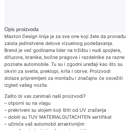
Opis proizvoda
Maxton Design linija je za sve one koji žele da pronađu
zaista jedinstvene delove vizuelnog podešavanja.
Brend je već godinama lider na tržištu i nudi spojlere,
difuzore, branike, bočne pragove i razdelnike za razne
poznate automobile. Tu su i zgodni uređaji kao što su
okviri za svetla, preklopi, krila i obrve. Proizvodi
dolaze pripremljeni za montažu i značajno će osvežiti
izgled vašeg vozila.
Zašto bi vas zanimali naši proizvodi?
– otporni su na vlagu
– prekriveni su slojem koji štiti od UV zračenja
– dobili su TUV MATERIALGUTACHTEN sertifikat
– učiniće vaš automobil atraktivnijim