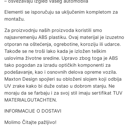
– osvežavaju izgled vašeg automobila
Elementi se isporučuju sa uključenim kompletom za
montažu.
Za proizvodnju naših proizvoda koristili smo
najsavremeniju ABS plastiku. Ovaj materijal je izuzetno
otporan na oštećenja, ogrebotine, koroziju ili udarce.
Takođe se ne troši lako kada je izložen teškim
uslovima životne sredine. Upravo zbog toga je ABS
tako pogodan za izradu optičkih komponenti za
podešavanje, kao i osnovnih delova opreme vozila.
Maxton Design spojleri su obloženi slojem koji odbija
UV zrake kako bi duže ostao u dobrom stanju. Ne
moraju da se farbaju i za svoj stil imaju sertifikat TUV
MATERIALGUTACHTEN.
INFORMACIJE O DOSTAVI
Molimo Čitajte pažljivo!