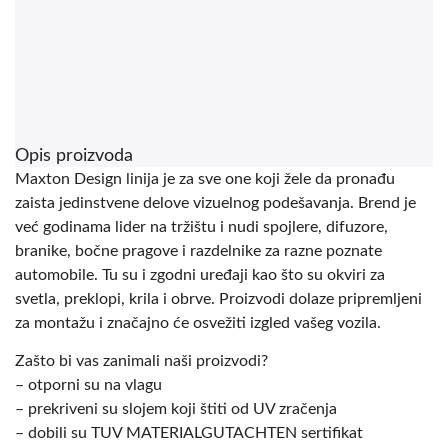
Opis proizvoda
Maxton Design linija je za sve one koji žele da pronađu
zaista jedinstvene delove vizuelnog podešavanja. Brend je
već godinama lider na tržištu i nudi spojlere, difuzore,
branike, bočne pragove i razdelnike za razne poznate
automobile. Tu su i zgodni uređaji kao što su okviri za
svetla, preklopi, krila i obrve. Proizvodi dolaze pripremljeni
za montažu i značajno će osvežiti izgled vašeg vozila.
Zašto bi vas zanimali naši proizvodi?
– otporni su na vlagu
– prekriveni su slojem koji štiti od UV zračenja
– dobili su TUV MATERIALGUTACHTEN sertifikat