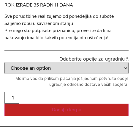
ROK IZRADE 35 RADNIH DANA
Sve porudžbine realizujemo od ponedeljka do subote
Šaljemo robu u savršenom stanju
Pre nego što potpišete priznanicu, proverite da li na
pakovanju ima bilo kakvih potencijalnih oštećenja!
Odaberite opcije za ugradnju
*
Molimo vas da prilikom plaćanja još jednom potvrdite opcije
ugradnje odnosno dostave vaših spojlera.
Dodaj u korpu