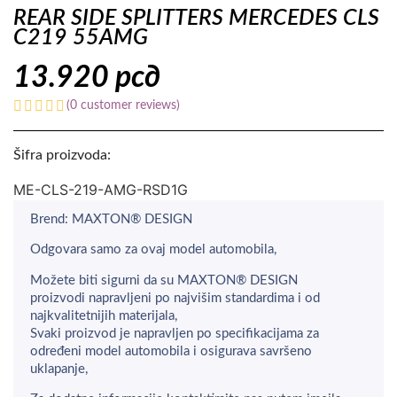
REAR SIDE SPLITTERS MERCEDES CLS
C219 55AMG
13.920
рсд
(
0
customer reviews)
Šifra proizvoda:
ME-CLS-219-AMG-RSD1G
Brend: MAXTON® DESIGN
Odgovara samo za ovaj model automobila,
Možete biti sigurni da su MAXTON® DESIGN
proizvodi napravljeni po najvišim standardima i od
najkvalitetnijih materijala,
Svaki proizvod je napravljen po specifikacijama za
određeni model automobila i osigurava savršeno
uklapanje,