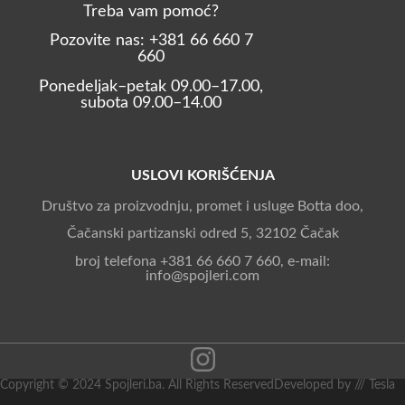
Treba vam pomoć?
Pozovite nas: +381 66 660 7
660
Ponedeljak–petak 09.00–17.00,
subota 09.00–14.00
USLOVI KORIŠĆENJA
Društvo za proizvodnju, promet i usluge Botta doo,
Čačanski partizanski odred 5, 32102 Čačak
broj telefona +381 66 660 7 660, e-mail:
info@spojleri.com
Copyright © 2024 Spojleri.ba. All Rights Reserved
Developed by /// Tesla