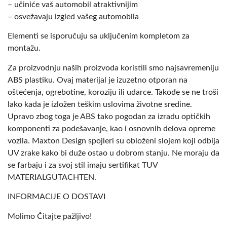
– učiniće vaš automobil atraktivnijim
– osvežavaju izgled vašeg automobila
Elementi se isporučuju sa uključenim kompletom za
montažu.
Za proizvodnju naših proizvoda koristili smo najsavremeniju
ABS plastiku. Ovaj materijal je izuzetno otporan na
oštećenja, ogrebotine, koroziju ili udarce. Takođe se ne troši
lako kada je izložen teškim uslovima životne sredine.
Upravo zbog toga je ABS tako pogodan za izradu optičkih
komponenti za podešavanje, kao i osnovnih delova opreme
vozila. Maxton Design spojleri su obloženi slojem koji odbija
UV zrake kako bi duže ostao u dobrom stanju. Ne moraju da
se farbaju i za svoj stil imaju sertifikat TUV
MATERIALGUTACHTEN.
INFORMACIJE O DOSTAVI
Molimo Čitajte pažljivo!