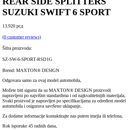
REAR SIDE SPLITTERS
SUZUKI SWIFT 6 SPORT
13.920
рсд
(
0
customer reviews)
Šifra proizvoda:
SZ-SW-6-SPORT-RSD1G
Brend: MAXTON® DESIGN
Odgovara samo za ovaj model automobila,
Možete biti sigurni da su MAXTON® DESIGN proizvodi
napravljeni po najvišim standardima i od najkvalitetnijih materijala,
Svaki proizvod je napravljen po specifikacijama za određeni model
automobila i osigurava savršeno uklapanje,
Za dodatne informacije kontaktirajte nas putem imejla ili telefona,
Rok isporuke 45 radnih dana,