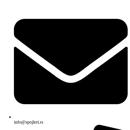
Skočite
na
sadržaj
info@spojleri.rs