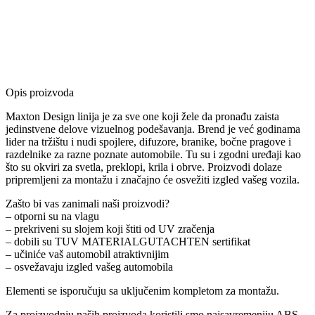
Opis proizvoda
Maxton Design linija je za sve one koji žele da pronađu zaista
jedinstvene delove vizuelnog podešavanja. Brend je već godinama
lider na tržištu i nudi spojlere, difuzore, branike, bočne pragove i
razdelnike za razne poznate automobile. Tu su i zgodni uređaji kao
što su okviri za svetla, preklopi, krila i obrve. Proizvodi dolaze
pripremljeni za montažu i značajno će osvežiti izgled vašeg vozila.
Zašto bi vas zanimali naši proizvodi?
– otporni su na vlagu
– prekriveni su slojem koji štiti od UV zračenja
– dobili su TUV MATERIALGUTACHTEN sertifikat
– učiniće vaš automobil atraktivnijim
– osvežavaju izgled vašeg automobila
Elementi se isporučuju sa uključenim kompletom za montažu.
Za proizvodnju naših proizvoda koristili smo najsavremeniju ABS