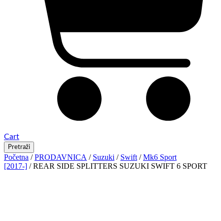
Cart
Pretraži
Početna
/
PRODAVNICA
/
Suzuki
/
Swift
/
Mk6 Sport
[2017-]
/ REAR SIDE SPLITTERS SUZUKI SWIFT 6 SPORT