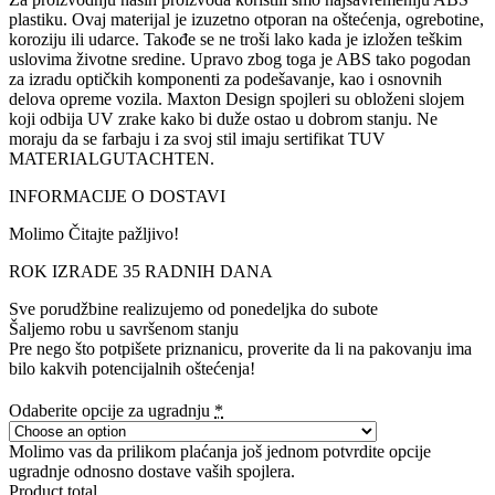
plastiku. Ovaj materijal je izuzetno otporan na oštećenja, ogrebotine,
koroziju ili udarce. Takođe se ne troši lako kada je izložen teškim
uslovima životne sredine. Upravo zbog toga je ABS tako pogodan
za izradu optičkih komponenti za podešavanje, kao i osnovnih
delova opreme vozila. Maxton Design spojleri su obloženi slojem
koji odbija UV zrake kako bi duže ostao u dobrom stanju. Ne
moraju da se farbaju i za svoj stil imaju sertifikat TUV
MATERIALGUTACHTEN.
INFORMACIJE O DOSTAVI
Molimo Čitajte pažljivo!
ROK IZRADE 35 RADNIH DANA
Sve porudžbine realizujemo od ponedeljka do subote
Šaljemo robu u savršenom stanju
Pre nego što potpišete priznanicu, proverite da li na pakovanju ima
bilo kakvih potencijalnih oštećenja!
Odaberite opcije za ugradnju
*
Molimo vas da prilikom plaćanja još jednom potvrdite opcije
ugradnje odnosno dostave vaših spojlera.
Product total