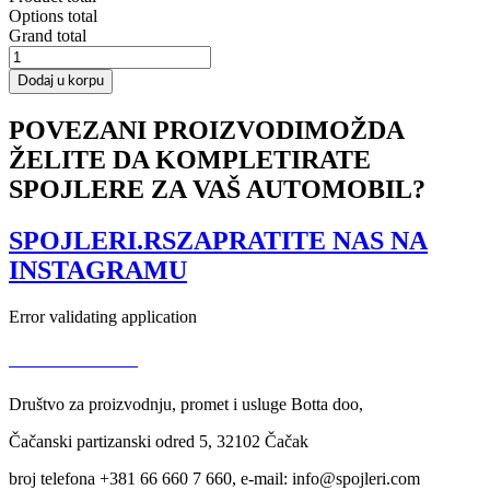
Options total
Grand total
REAR
SIDE
Dodaj u korpu
SPLITTERS
SUZUKI
POVEZANI PROIZVODI
MOŽDA
SWIFT
6
ŽELITE DA KOMPLETIRATE
SPORT
SPOJLERE ZA VAŠ AUTOMOBIL?
količina
SPOJLERI.RS
ZAPRATITE NAS NA
INSTAGRAMU
Error validating application
USLOVI KORIŠĆENJA
Društvo za proizvodnju, promet i usluge Botta doo,
Čačanski partizanski odred 5, 32102 Čačak
broj telefona +381 66 660 7 660, e-mail: info@spojleri.com