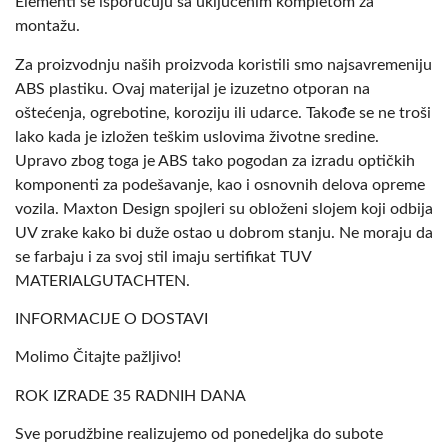
Elementi se isporučuju sa uključenim kompletom za
montažu.
Za proizvodnju naših proizvoda koristili smo najsavremeniju
ABS plastiku. Ovaj materijal je izuzetno otporan na
oštećenja, ogrebotine, koroziju ili udarce. Takođe se ne troši
lako kada je izložen teškim uslovima životne sredine.
Upravo zbog toga je ABS tako pogodan za izradu optičkih
komponenti za podešavanje, kao i osnovnih delova opreme
vozila. Maxton Design spojleri su obloženi slojem koji odbija
UV zrake kako bi duže ostao u dobrom stanju. Ne moraju da
se farbaju i za svoj stil imaju sertifikat TUV
MATERIALGUTACHTEN.
INFORMACIJE O DOSTAVI
Molimo Čitajte pažljivo!
ROK IZRADE 35 RADNIH DANA
Sve porudžbine realizujemo od ponedeljka do subote