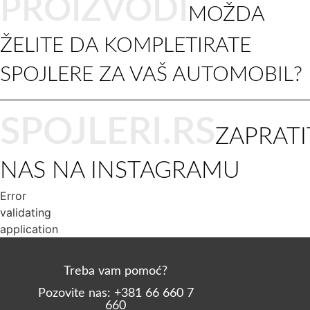
PROIZVODI
MOŽDA
ŽELITE DA KOMPLETIRATE
SPOJLERE ZA VAŠ AUTOMOBIL?
SPOJLERI.RS
ZAPRATI
NAS NA INSTAGRAMU
Error
validating
application
Treba vam pomoć?
Pozovite nas: +381 66 660 7
660