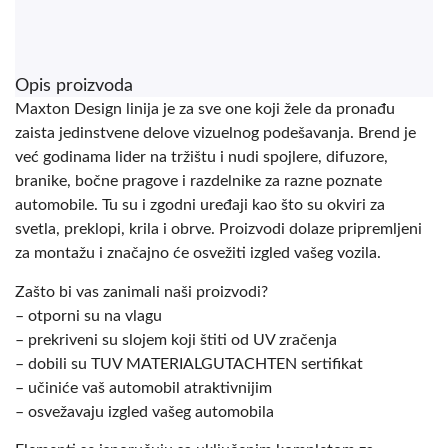
Opis proizvoda
Maxton Design linija je za sve one koji žele da pronađu
zaista jedinstvene delove vizuelnog podešavanja. Brend je
već godinama lider na tržištu i nudi spojlere, difuzore,
branike, bočne pragove i razdelnike za razne poznate
automobile. Tu su i zgodni uređaji kao što su okviri za
svetla, preklopi, krila i obrve. Proizvodi dolaze pripremljeni
za montažu i značajno će osvežiti izgled vašeg vozila.
Zašto bi vas zanimali naši proizvodi?
– otporni su na vlagu
– prekriveni su slojem koji štiti od UV zračenja
– dobili su TUV MATERIALGUTACHTEN sertifikat
– učiniće vaš automobil atraktivnijim
– osvežavaju izgled vašeg automobila