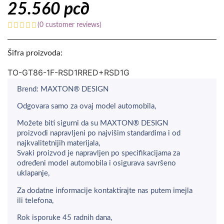
25.560
рсд
(
0
customer reviews)
Šifra proizvoda:
TO-GT86-1F-RSD1RRED+RSD1G
Brend: MAXTON® DESIGN
Odgovara samo za ovaj model automobila,
Možete biti sigurni da su MAXTON® DESIGN
proizvodi napravljeni po najvišim standardima i od
najkvalitetnijih materijala,
Svaki proizvod je napravljen po specifikacijama za
određeni model automobila i osigurava savršeno
uklapanje,
Za dodatne informacije kontaktirajte nas putem imejla
ili telefona,
Rok isporuke 45 radnih dana,