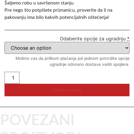
Šaljemo robu u savršenom stanju
Pre nego što potpišete priznanicu, proverite da li na
pakovanju ima bilo kakvih potencijalnih oštećenja!
Odaberite opcije za ugradnju
*
Molimo vas da prilikom plaćanja još jednom potvrdite opcije
ugradnje odnosno dostave vaših spojlera.
Dodaj u korpu
POVEZANI