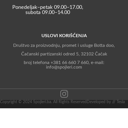
Ponedeljak–petak 09.00–17.00,
subota 09.00–14.00
USLOVI KORIŠĆENJA
Društvo za proizvodnju, promet i usluge Botta doo,
Čačanski partizanski odred 5, 32102 Čačak
broj telefona +381 66 660 7 660, e-mail:
info@spojleri.com
Copyright © 2024 Spojleri.ba. All Rights Reserved
Developed by /// Tesla