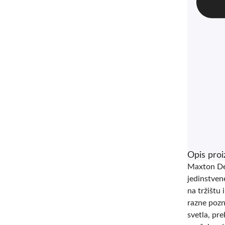
Opis pro
Maxton Des
jedinstven
na tržištu 
razne pozn
svetla, pre