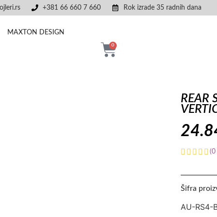
jleri.rs
+381 66 660 7 660
Rok izrade 35 radnih dana
MAXTON DESIGN
0
REAR S
VERTI
24.
(
0
Šifra proi
AU-RS4-