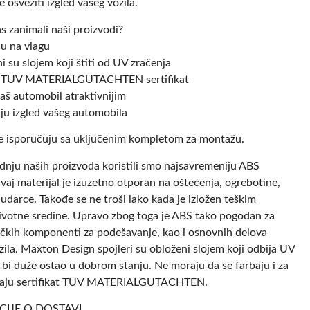
e osvežiti izgled vašeg vozila.
as zanimali naši proizvodi?
su na vlagu
i su slojem koji štiti od UV zračenja
su TUV MATERIALGUTACHTEN sertifikat
vaš automobil atraktivnijim
ju izgled vašeg automobila
e isporučuju sa uključenim kompletom za montažu.
dnju naših proizvoda koristili smo najsavremeniju ABS
vaj materijal je izuzetno otporan na oštećenja, ogrebotine,
i udarce. Takođe se ne troši lako kada je izložen teškim
ivotne sredine. Upravo zbog toga je ABS tako pogodan za
ičkih komponenti za podešavanje, kao i osnovnih delova
ila. Maxton Design spojleri su obloženi slojem koji odbija UV
 bi duže ostao u dobrom stanju. Ne moraju da se farbaju i za
 imaju sertifikat TUV MATERIALGUTACHTEN.
IJE O DOSTAVI