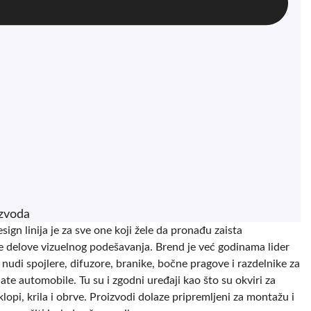
izvoda
ign linija je za sve one koji žele da pronađu zaista
e delove vizuelnog podešavanja. Brend je već godinama lider
i nudi spojlere, difuzore, branike, bočne pragove i razdelnike za
ate automobile. Tu su i zgodni uređaji kao što su okviri za
klopi, krila i obrve. Proizvodi dolaze pripremljeni za montažu i