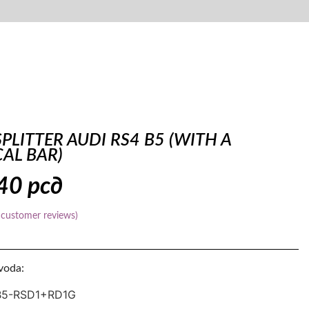
PLITTER AUDI RS4 B5 (WITH A
CAL BAR)
840
рсд
customer reviews)
zvoda:
B5-RSD1+RD1G