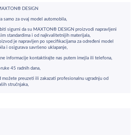
 MAXTON® DESIGN
a samo za ovaj model automobila,
biti sigurni da su MAXTON® DESIGN proizvodi napravljeni
šim standardima i od najkvalitetnijih materijala,
oizvod je napravljen po specifikacijama za određeni model
la i osigurava savršeno uklapanje,
ne informacije kontaktirajte nas putem imejla ili telefona,
ruke 45 radnih dana,
 možete preuzeti ili zakazati profesionalnu ugradnju od
aših stručnjaka,