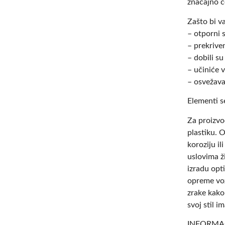
značajno ć
Zašto bi v
– otporni 
– prekriven
– dobili 
– učiniće 
– osvežava
Elementi s
Za proizvo
plastiku. O
koroziju il
uslovima ž
izradu opt
opreme voz
zrake kako
svoj stil
INFORMAC