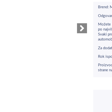
Brend:
Odgovar
Možete 
po najvi
Svaki pr
automobi
Za dodat
Rok ispo
Proizvod
strane n