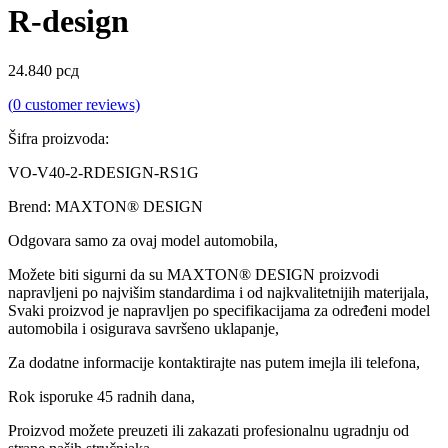
R-design
24.840
рсд
(
0
customer reviews)
Šifra proizvoda:
VO-V40-2-RDESIGN-RS1G
Brend: MAXTON® DESIGN
Odgovara samo za ovaj model automobila,
Možete biti sigurni da su MAXTON® DESIGN proizvodi
napravljeni po najvišim standardima i od najkvalitetnijih materijala,
Svaki proizvod je napravljen po specifikacijama za određeni model
automobila i osigurava savršeno uklapanje,
Za dodatne informacije kontaktirajte nas putem imejla ili telefona,
Rok isporuke 45 radnih dana,
Proizvod možete preuzeti ili zakazati profesionalnu ugradnju od