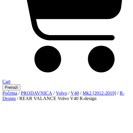
Cart
Pretraži
Početna
/
PRODAVNICA
/
Volvo
/
V40
/
Mk2 [2012-2019]
/
R-
Design
/ REAR VALANCE Volvo V40 R-design