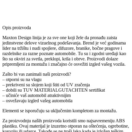
Opis proizvoda
Maxton Design linija je za sve one koji žele da pronađu zaista
jedinstvene delove vizuelnog podešavanja. Brend je već godinama
lider na tržištu i nudi spojlere, difuzore, branike, bočne pragove i
razdelnike za razne poznate automobile. Tu su i zgodni uređaji kao
što su okviri za svetla, preklopi, krila i obrve. Proizvodi dolaze
pripremljeni za montažu i značajno će osvežiti izgled vašeg vozila.
Zašto bi vas zanimali naši proizvodi?
– otporni su na vlagu
– prekriveni su slojem koji štiti od UV zračenja
– dobili su TUV MATERIALGUTACHTEN sertifikat
– učiniće vaš automobil atraktivnijim
– osvežavaju izgled vašeg automobila
Elementi se isporučuju sa uključenim kompletom za montažu.
Za proizvodnju naših proizvoda koristili smo najsavremeniju ABS
plastiku. Ovaj materijal je izuzetno otporan na oštećenja, ogrebotine,
koroziju ili udarce. Takođe se ne troši lako kada je izložen teškim