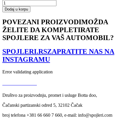
REAR
VALANCE
Dodaj u korpu
Volvo
V40
POVEZANI PROIZVODI
MOŽDA
R-
ŽELITE DA KOMPLETIRATE
design
količina
SPOJLERE ZA VAŠ AUTOMOBIL?
SPOJLERI.RS
ZAPRATITE NAS NA
INSTAGRAMU
Error validating application
USLOVI KORIŠĆENJA
Društvo za proizvodnju, promet i usluge Botta doo,
Čačanski partizanski odred 5, 32102 Čačak
broj telefona +381 66 660 7 660, e-mail: info@spojleri.com