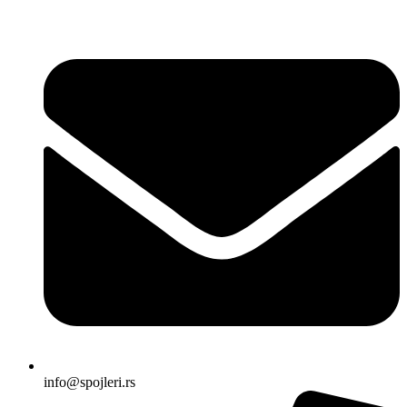
Skočite
na
sadržaj
info@spojleri.rs