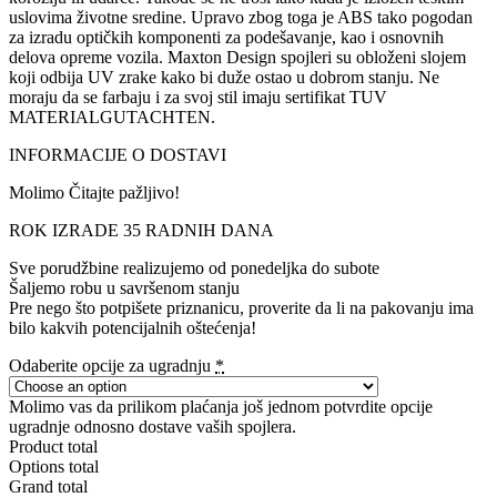
uslovima životne sredine. Upravo zbog toga je ABS tako pogodan
za izradu optičkih komponenti za podešavanje, kao i osnovnih
delova opreme vozila. Maxton Design spojleri su obloženi slojem
koji odbija UV zrake kako bi duže ostao u dobrom stanju. Ne
moraju da se farbaju i za svoj stil imaju sertifikat TUV
MATERIALGUTACHTEN.
INFORMACIJE O DOSTAVI
Molimo Čitajte pažljivo!
ROK IZRADE 35 RADNIH DANA
Sve porudžbine realizujemo od ponedeljka do subote
Šaljemo robu u savršenom stanju
Pre nego što potpišete priznanicu, proverite da li na pakovanju ima
bilo kakvih potencijalnih oštećenja!
Odaberite opcije za ugradnju
*
Molimo vas da prilikom plaćanja još jednom potvrdite opcije
ugradnje odnosno dostave vaših spojlera.
Product total
Options total
Grand total