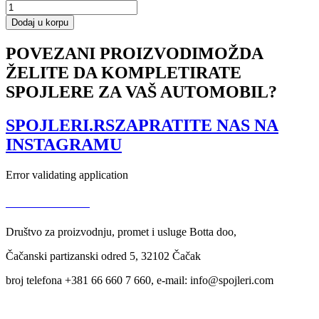
Side
Skirts
Dodaj u korpu
Diffusers
Aud
POVEZANI PROIZVODI
MOŽDA
A6
ŽELITE DA KOMPLETIRATE
S-
Line
SPOJLERE ZA VAŠ AUTOMOBIL?
/
S6
C8
SPOJLERI.RS
ZAPRATITE NAS NA
količina
INSTAGRAMU
Error validating application
USLOVI KORIŠĆENJA
Društvo za proizvodnju, promet i usluge Botta doo,
Čačanski partizanski odred 5, 32102 Čačak
broj telefona +381 66 660 7 660, e-mail: info@spojleri.com