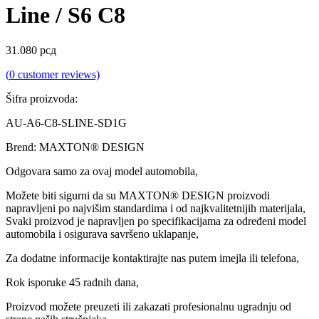
Line / S6 C8
31.080
рсд
(
0
customer reviews)
Šifra proizvoda:
AU-A6-C8-SLINE-SD1G
Brend: MAXTON® DESIGN
Odgovara samo za ovaj model automobila,
Možete biti sigurni da su MAXTON® DESIGN proizvodi
napravljeni po najvišim standardima i od najkvalitetnijih materijala,
Svaki proizvod je napravljen po specifikacijama za određeni model
automobila i osigurava savršeno uklapanje,
Za dodatne informacije kontaktirajte nas putem imejla ili telefona,
Rok isporuke 45 radnih dana,
Proizvod možete preuzeti ili zakazati profesionalnu ugradnju od