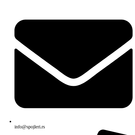
Skočite
na
sadržaj
info@spojleri.rs