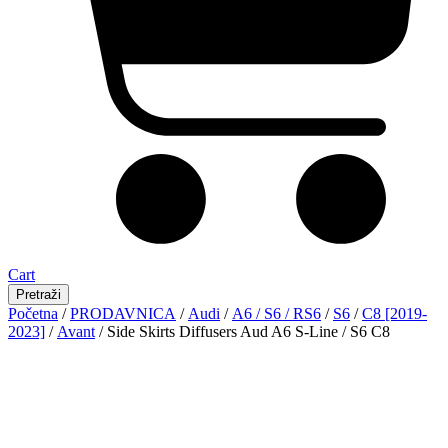
Cart
Pretraži
Početna
/
PRODAVNICA
/
Audi
/
A6 / S6 / RS6
/
S6
/
C8 [2019-
2023]
/
Avant
/ Side Skirts Diffusers Aud A6 S-Line / S6 C8