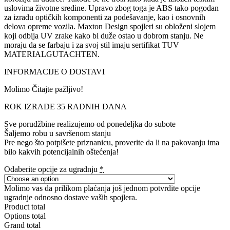
uslovima životne sredine. Upravo zbog toga je ABS tako pogodan
za izradu optičkih komponenti za podešavanje, kao i osnovnih
delova opreme vozila. Maxton Design spojleri su obloženi slojem
koji odbija UV zrake kako bi duže ostao u dobrom stanju. Ne
moraju da se farbaju i za svoj stil imaju sertifikat TUV
MATERIALGUTACHTEN.
INFORMACIJE O DOSTAVI
Molimo Čitajte pažljivo!
ROK IZRADE 35 RADNIH DANA
Sve porudžbine realizujemo od ponedeljka do subote
Šaljemo robu u savršenom stanju
Pre nego što potpišete priznanicu, proverite da li na pakovanju ima
bilo kakvih potencijalnih oštećenja!
Odaberite opcije za ugradnju
*
Molimo vas da prilikom plaćanja još jednom potvrdite opcije
ugradnje odnosno dostave vaših spojlera.
Product total
Options total
Grand total