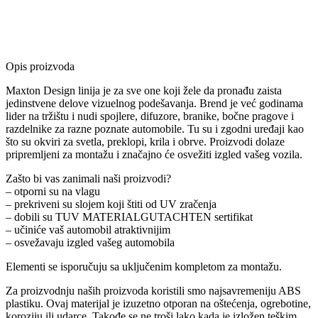
Opis proizvoda
Maxton Design linija je za sve one koji žele da pronađu zaista
jedinstvene delove vizuelnog podešavanja. Brend je već godinama
lider na tržištu i nudi spojlere, difuzore, branike, bočne pragove i
razdelnike za razne poznate automobile. Tu su i zgodni uređaji kao
što su okviri za svetla, preklopi, krila i obrve. Proizvodi dolaze
pripremljeni za montažu i značajno će osvežiti izgled vašeg vozila.
Zašto bi vas zanimali naši proizvodi?
– otporni su na vlagu
– prekriveni su slojem koji štiti od UV zračenja
– dobili su TUV MATERIALGUTACHTEN sertifikat
– učiniće vaš automobil atraktivnijim
– osvežavaju izgled vašeg automobila
Elementi se isporučuju sa uključenim kompletom za montažu.
Za proizvodnju naših proizvoda koristili smo najsavremeniju ABS
plastiku. Ovaj materijal je izuzetno otporan na oštećenja, ogrebotine,
koroziju ili udarce. Takođe se ne troši lako kada je izložen teškim