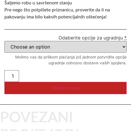
Šaljemo robu u savršenom stanju
Pre nego što potpišete priznanicu, proverite da li na
pakovanju ima bilo kakvih potencijalnih oštećenja!
Odaberite opcije za ugradnju
*
Molimo vas da prilikom plaćanja još jednom potvrdite opcije
ugradnje odnosno dostave vaših spojlera.
Dodaj u korpu
POVEZANI