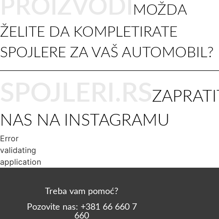
PROIZVODI
MOŽDA
ŽELITE DA KOMPLETIRATE
SPOJLERE ZA VAŠ AUTOMOBIL?
SPOJLERI.RS
ZAPRATI
NAS NA INSTAGRAMU
Error
validating
application
Treba vam pomoć?
Pozovite nas: +381 66 660 7
660