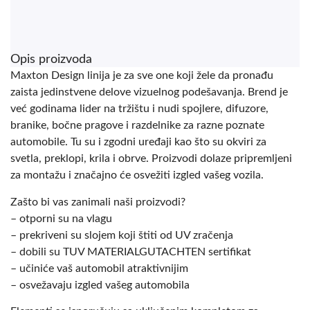
Opis proizvoda
Maxton Design linija je za sve one koji žele da pronađu
zaista jedinstvene delove vizuelnog podešavanja. Brend je
već godinama lider na tržištu i nudi spojlere, difuzore,
branike, bočne pragove i razdelnike za razne poznate
automobile. Tu su i zgodni uređaji kao što su okviri za
svetla, preklopi, krila i obrve. Proizvodi dolaze pripremljeni
za montažu i značajno će osvežiti izgled vašeg vozila.
Zašto bi vas zanimali naši proizvodi?
– otporni su na vlagu
– prekriveni su slojem koji štiti od UV zračenja
– dobili su TUV MATERIALGUTACHTEN sertifikat
– učiniće vaš automobil atraktivnijim
– osvežavaju izgled vašeg automobila