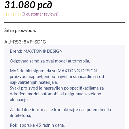
31.080
рсд
(
0
customer reviews)
Šifra proizvoda:
AU-RS3-8VF-SD1G
Brend: MAXTON® DESIGN
Odgovara samo za ovaj model automobila,
Možete biti sigurni da su MAXTON® DESIGN
proizvodi napravljeni po najvišim standardima i od
najkvalitetnijih materijala,
Svaki proizvod je napravljen po specifikacijama za
određeni model automobila i osigurava savršeno
uklapanje,
Za dodatne informacije kontaktirajte nas putem imejla
ili telefona,
Rok isporuke 45 radnih dana,