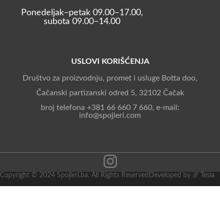
Ponedeljak–petak 09.00–17.00,
subota 09.00–14.00
USLOVI KORIŠĆENJA
Društvo za proizvodnju, promet i usluge Botta doo,
Čačanski partizanski odred 5, 32102 Čačak
broj telefona +381 66 660 7 660, e-mail:
info@spojleri.com
Copyright © 2024 Spojleri.ba. All Rights Reserved
Developed by /// Tesla