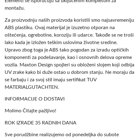
Elementi se isporučuju sa uključenim kompletom za
montažu.
Za proizvodnju naših proizvoda koristili smo najsavremeniju
ABS plastiku. Ovaj materijal je izuzetno otporan na
oštećenja, ogrebotine, koroziju ili udarce. Takođe se ne troši
lako kada je izložen teškim uslovima životne sredine.
Upravo zbog toga je ABS tako pogodan za izradu optičkih
komponenti za podešavanje, kao i osnovnih delova opreme
vozila. Maxton Design spojleri su obloženi slojem koji odbija
UV zrake kako bi duže ostao u dobrom stanju. Ne moraju da
se farbaju i za svoj stil imaju sertifikat TUV
MATERIALGUTACHTEN.
INFORMACIJE O DOSTAVI
Molimo Čitajte pažljivo!
ROK IZRADE 35 RADNIH DANA
Sve porudžbine realizujemo od ponedeljka do subote