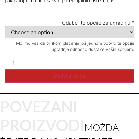
pakovanju ima bilo kakvih potencijalnih oštećenja!
Odaberite opcije za ugradnju
*
Molimo vas da prilikom plaćanja još jednom potvrdite opcije
ugradnje odnosno dostave vaših spojlera.
Dodaj u korpu
POVEZANI
PROIZVODI
MOŽDA