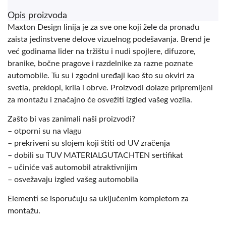
Opis proizvoda
Maxton Design linija je za sve one koji žele da pronađu
zaista jedinstvene delove vizuelnog podešavanja. Brend je
već godinama lider na tržištu i nudi spojlere, difuzore,
branike, bočne pragove i razdelnike za razne poznate
automobile. Tu su i zgodni uređaji kao što su okviri za
svetla, preklopi, krila i obrve. Proizvodi dolaze pripremljeni
za montažu i značajno će osvežiti izgled vašeg vozila.
Zašto bi vas zanimali naši proizvodi?
– otporni su na vlagu
– prekriveni su slojem koji štiti od UV zračenja
– dobili su TUV MATERIALGUTACHTEN sertifikat
– učiniće vaš automobil atraktivnijim
– osvežavaju izgled vašeg automobila
Elementi se isporučuju sa uključenim kompletom za
montažu.