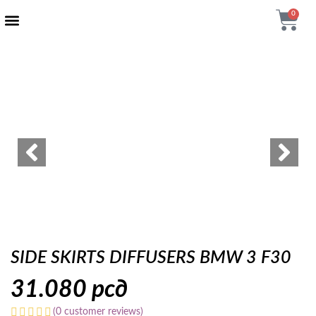
0
AUTENTIČNI PROIZVODI
MAXTON DESIGN
SIDE SKIRTS DIFFUSERS BMW 3 F30
31.080
рсд
(
0
customer reviews)