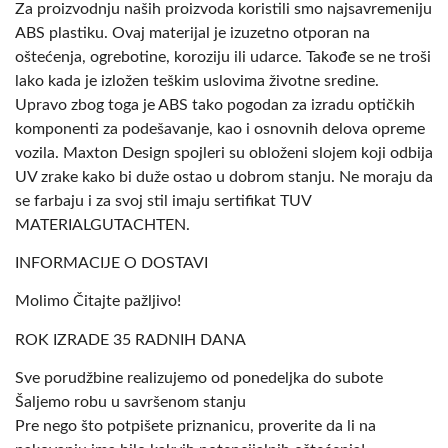
Za proizvodnju naših proizvoda koristili smo najsavremeniju
ABS plastiku. Ovaj materijal je izuzetno otporan na
oštećenja, ogrebotine, koroziju ili udarce. Takođe se ne troši
lako kada je izložen teškim uslovima životne sredine.
Upravo zbog toga je ABS tako pogodan za izradu optičkih
komponenti za podešavanje, kao i osnovnih delova opreme
vozila. Maxton Design spojleri su obloženi slojem koji odbija
UV zrake kako bi duže ostao u dobrom stanju. Ne moraju da
se farbaju i za svoj stil imaju sertifikat TUV
MATERIALGUTACHTEN.
INFORMACIJE O DOSTAVI
Molimo Čitajte pažljivo!
ROK IZRADE 35 RADNIH DANA
Sve porudžbine realizujemo od ponedeljka do subote
Šaljemo robu u savršenom stanju
Pre nego što potpišete priznanicu, proverite da li na