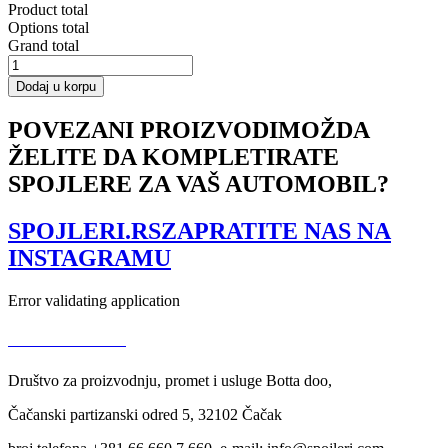
Product total
Options total
Grand total
SIDE
SKIRTS
Dodaj u korpu
DIFFUSERS
BMW
POVEZANI PROIZVODI
MOŽDA
6
ŽELITE DA KOMPLETIRATE
E63
/
SPOJLERE ZA VAŠ AUTOMOBIL?
E64
(PREFACE
MODEL)
SPOJLERI.RS
ZAPRATITE NAS NA
količina
INSTAGRAMU
Error validating application
USLOVI KORIŠĆENJA
Društvo za proizvodnju, promet i usluge Botta doo,
Čačanski partizanski odred 5, 32102 Čačak