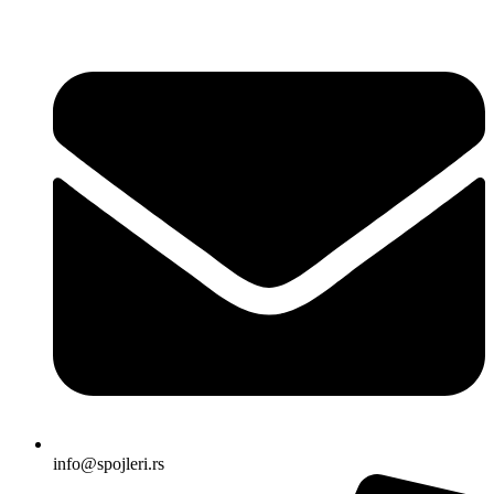
Skočite
na
sadržaj
info@spojleri.rs