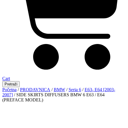
Cart
Pretraži
Početna
/
PRODAVNICA
/
BMW
/
Seria 6
/
E63- E64 [2003-
2007]
/ SIDE SKIRTS DIFFUSERS BMW 6 E63 / E64
(PREFACE MODEL)