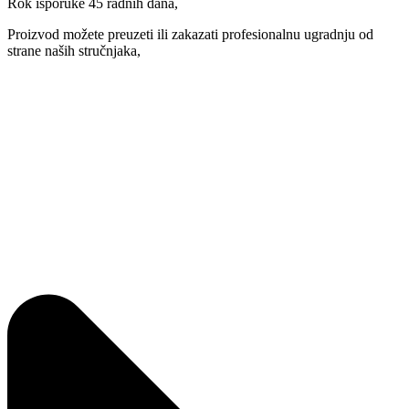
Rok isporuke 45 radnih dana,
Proizvod možete preuzeti ili zakazati profesionalnu ugradnju od
strane naših stručnjaka,