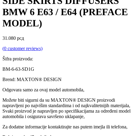
SIDE SKIRTS DIFFUSERS
BMW 6 E63 / E64 (PREFACE
MODEL)
31.080
рсд
(
0
customer reviews)
Šifra proizvoda:
BM-6-63-SD1G
Brend: MAXTON® DESIGN
Odgovara samo za ovaj model automobila,
Možete biti sigurni da su MAXTON® DESIGN proizvodi
napravljeni po najvišim standardima i od najkvalitetnijih materijala,
Svaki proizvod je napravljen po specifikacijama za određeni model
automobila i osigurava savršeno uklapanje,
Za dodatne informacije kontaktirajte nas putem imejla ili telefona,