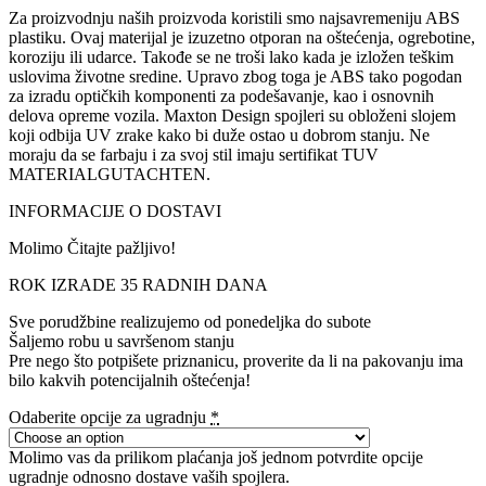
Za proizvodnju naših proizvoda koristili smo najsavremeniju ABS
plastiku. Ovaj materijal je izuzetno otporan na oštećenja, ogrebotine,
koroziju ili udarce. Takođe se ne troši lako kada je izložen teškim
uslovima životne sredine. Upravo zbog toga je ABS tako pogodan
za izradu optičkih komponenti za podešavanje, kao i osnovnih
delova opreme vozila. Maxton Design spojleri su obloženi slojem
koji odbija UV zrake kako bi duže ostao u dobrom stanju. Ne
moraju da se farbaju i za svoj stil imaju sertifikat TUV
MATERIALGUTACHTEN.
INFORMACIJE O DOSTAVI
Molimo Čitajte pažljivo!
ROK IZRADE 35 RADNIH DANA
Sve porudžbine realizujemo od ponedeljka do subote
Šaljemo robu u savršenom stanju
Pre nego što potpišete priznanicu, proverite da li na pakovanju ima
bilo kakvih potencijalnih oštećenja!
Odaberite opcije za ugradnju
*
Molimo vas da prilikom plaćanja još jednom potvrdite opcije
ugradnje odnosno dostave vaših spojlera.