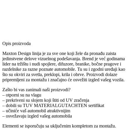
Opis proizvoda
Maxton Design linija je za sve one koji žele da pronađu zaista
jedinstvene delove vizuelnog podešavanja. Brend je već godinama
lider na tržištu i nudi spojlere, difuzore, branike, bočne pragove i
razdelnike za razne poznate automobile. Tu su i zgodni uređaji kao
što su okviri za svetla, preklopi, krila i obrve. Proizvodi dolaze
pripremljeni za montažu i značajno će osvežiti izgled vašeg vozila.
Zašto bi vas zanimali naši proizvodi?
– otporni su na vlagu
– prekriveni su slojem koji štiti od UV zračenja
– dobili su TUV MATERIALGUTACHTEN sertifikat
– učiniće vaš automobil atraktivnijim
– osvežavaju izgled vašeg automobila
Elementi se isporučuju sa uključenim kompletom za montažu.