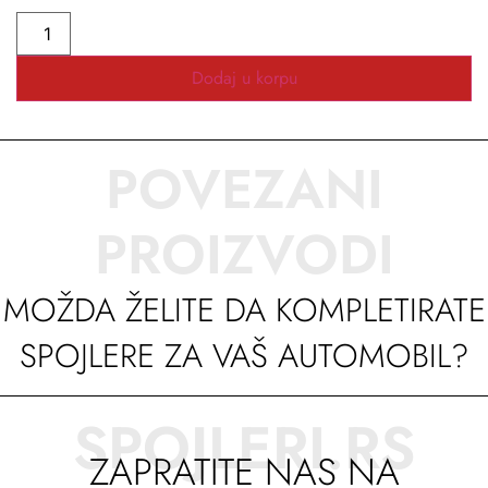
Dodaj u korpu
POVEZANI
PROIZVODI
MOŽDA ŽELITE DA KOMPLETIRATE
SPOJLERE ZA VAŠ AUTOMOBIL?
SPOJLERI.RS
ZAPRATITE NAS NA