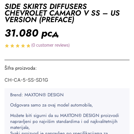
SIDE SKIRTS DIFFUSERS
CHEVROLET CAMARO V SS – US
VERSION (PREFACE)
31.080
рсд
(
0
customer reviews)
Šifra proizvoda:
CH-CA-5-SS-SD1G
Brend: MAXTON® DESIGN
Odgovara samo za ovaj model automobila,
Možete biti sigurni da su MAXTON® DESIGN proizvodi
napravljeni po najvišim standardima i od najkvalitetnijih
materijala,
Svaki proizvod je napravljen po specifikacijama za