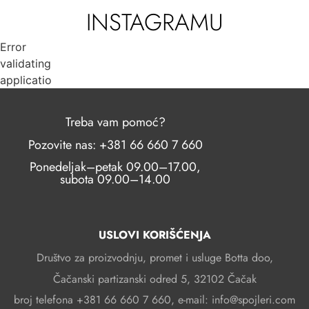
INSTAGRAMU
Error
validating
application
Treba vam pomoć?
Pozovite nas: +381 66 660 7 660
Ponedeljak–petak 09.00–17.00,
subota 09.00–14.00
USLOVI KORIŠĆENJA
Društvo za proizvodnju, promet i usluge Botta doo,
Čačanski partizanski odred 5, 32102 Čačak
broj telefona +381 66 660 7 660, e-mail: info@spojleri.com