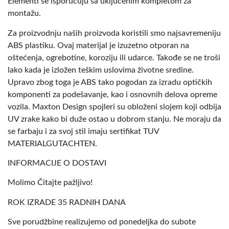
Elementi se isporučuju sa uključenim kompletom za
montažu.
Za proizvodnju naših proizvoda koristili smo najsavremeniju
ABS plastiku. Ovaj materijal je izuzetno otporan na
oštećenja, ogrebotine, koroziju ili udarce. Takođe se ne troši
lako kada je izložen teškim uslovima životne sredine.
Upravo zbog toga je ABS tako pogodan za izradu optičkih
komponenti za podešavanje, kao i osnovnih delova opreme
vozila. Maxton Design spojleri su obloženi slojem koji odbija
UV zrake kako bi duže ostao u dobrom stanju. Ne moraju da
se farbaju i za svoj stil imaju sertifikat TUV
MATERIALGUTACHTEN.
INFORMACIJE O DOSTAVI
Molimo Čitajte pažljivo!
ROK IZRADE 35 RADNIH DANA
Sve porudžbine realizujemo od ponedeljka do subote