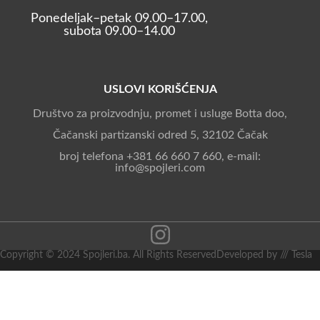
Ponedeljak–petak 09.00–17.00,
subota 09.00–14.00
USLOVI KORIŠĆENJA
Društvo za proizvodnju, promet i usluge Botta doo,
Čačanski partizanski odred 5, 32102 Čačak
broj telefona +381 66 660 7 660, e-mail:
info@spojleri.com
Copyright © 2024 Spojleri.ba. All Rights Reserved
Developed by /// Tesla