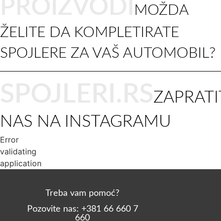
PROIZVODI
MOŽDA
ŽELITE DA KOMPLETIRATE
SPOJLERE ZA VAŠ AUTOMOBIL?
SPOJLERI.RS
ZAPRATI
NAS NA INSTAGRAMU
Error
validating
application
Treba vam pomoć?
Pozovite nas: +381 66 660 7
660