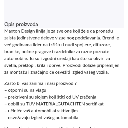
Opis proizvoda
Maxton Design linija je za sve one koji žele da pronađu
zaista jedinstvene delove vizuelnog podešavanja. Brend je
već godinama lider na tržištu i nudi spojlere, difuzore,
branike, bočne pragove i razdelnike za razne poznate
automobile. Tu su i zgodni uređaji kao što su okviri za
svetla, preklopi, krila i obrve. Proizvodi dolaze pripremljeni
za montažu i značajno će osvežiti izgled vašeg vozila.
Zašto bi vas zanimali naši proizvodi?
– otporni su na vlagu
– prekriveni su slojem koji štiti od UV zračenja
– dobili su TUV MATERIALGUTACHTEN sertifikat
– učiniće vaš automobil atraktivnijim
– osvežavaju izgled vašeg automobila