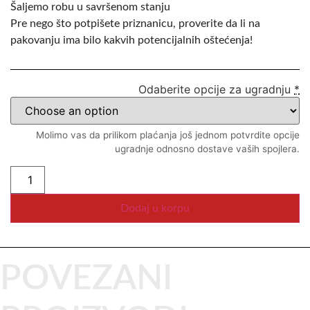
Šaljemo robu u savršenom stanju
Pre nego što potpišete priznanicu, proverite da li na
pakovanju ima bilo kakvih potencijalnih oštećenja!
Odaberite opcije za ugradnju
*
Molimo vas da prilikom plaćanja još jednom potvrdite opcije
ugradnje odnosno dostave vaših spojlera.
Dodaj u korpu
POVEZANI