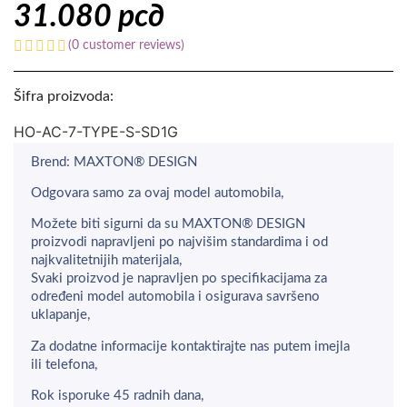
31.080
рсд
(
0
customer reviews)
Šifra proizvoda:
HO-AC-7-TYPE-S-SD1G
Brend: MAXTON® DESIGN
Odgovara samo za ovaj model automobila,
Možete biti sigurni da su MAXTON® DESIGN
proizvodi napravljeni po najvišim standardima i od
najkvalitetnijih materijala,
Svaki proizvod je napravljen po specifikacijama za
određeni model automobila i osigurava savršeno
uklapanje,
Za dodatne informacije kontaktirajte nas putem imejla
ili telefona,
Rok isporuke 45 radnih dana,