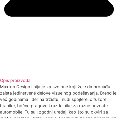
Opis proizvoda
Maxton Design linija je za sve one koji žele da pronađu
zaista jedinstvene delove vizuelnog podešavanja. Brend je
već godinama lider na tržištu i nudi spojlere, difuzore,
branike, bočne pragove i razdelnike za razne poznate
automobile. Tu su i zgodni uređaji kao što su okviri za