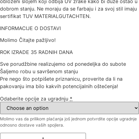
obloženi slojem koji odbija UV zrake kako bi duže ostao u
dobrom stanju. Ne moraju da se farbaju i za svoj stil imaju
sertifikat TUV MATERIALGUTACHTEN.
INFORMACIJE O DOSTAVI
Molimo Čitajte pažljivo!
ROK IZRADE 35 RADNIH DANA
Sve porudžbine realizujemo od ponedeljka do subote
Šaljemo robu u savršenom stanju
Pre nego što potpišete priznanicu, proverite da li na
pakovanju ima bilo kakvih potencijalnih oštećenja!
Odaberite opcije za ugradnju
*
Molimo vas da prilikom plaćanja još jednom potvrdite opcije ugradnje
odnosno dostave vaših spojlera.