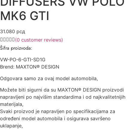
DIFFUSERS VW POLO
MK6 GTI
31.080
рсд
(
0
customer reviews)
Šifra proizvoda:
VW-PO-6-GTI-SD1G
Brend: MAXTON® DESIGN
Odgovara samo za ovaj model automobila,
Možete biti sigurni da su MAXTON® DESIGN proizvodi
napravljeni po najvišim standardima i od najkvalitetnijih
materijala,
Svaki proizvod je napravljen po specifikacijama za
određeni model automobila i osigurava savršeno
uklapanje,