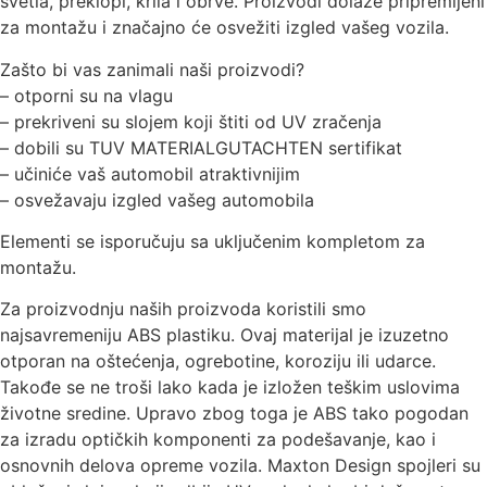
svetla, preklopi, krila i obrve. Proizvodi dolaze pripremljeni
za montažu i značajno će osvežiti izgled vašeg vozila.
Zašto bi vas zanimali naši proizvodi?
– otporni su na vlagu
– prekriveni su slojem koji štiti od UV zračenja
– dobili su TUV MATERIALGUTACHTEN sertifikat
– učiniće vaš automobil atraktivnijim
– osvežavaju izgled vašeg automobila
Elementi se isporučuju sa uključenim kompletom za
montažu.
Za proizvodnju naših proizvoda koristili smo
najsavremeniju ABS plastiku. Ovaj materijal je izuzetno
otporan na oštećenja, ogrebotine, koroziju ili udarce.
Takođe se ne troši lako kada je izložen teškim uslovima
životne sredine. Upravo zbog toga je ABS tako pogodan
za izradu optičkih komponenti za podešavanje, kao i
osnovnih delova opreme vozila. Maxton Design spojleri su