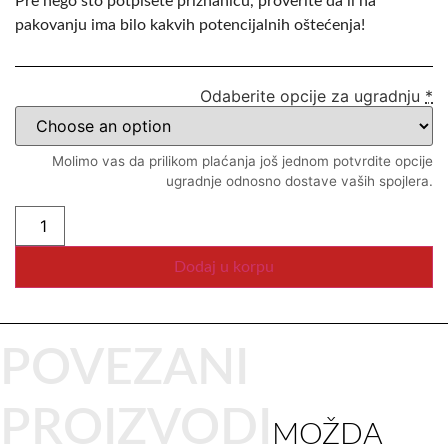
Pre nego što potpišete priznanicu, proverite da li na
pakovanju ima bilo kakvih potencijalnih oštećenja!
Odaberite opcije za ugradnju
*
Molimo vas da prilikom plaćanja još jednom potvrdite opcije
ugradnje odnosno dostave vaših spojlera.
Dodaj u korpu
POVEZANI
PROIZVODI
MOŽDA