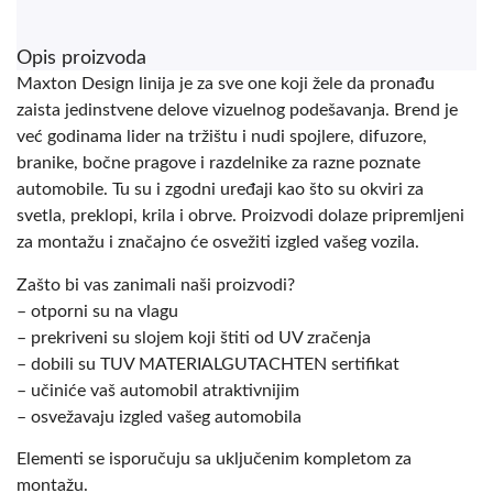
Opis proizvoda
Maxton Design linija je za sve one koji žele da pronađu
zaista jedinstvene delove vizuelnog podešavanja. Brend je
već godinama lider na tržištu i nudi spojlere, difuzore,
branike, bočne pragove i razdelnike za razne poznate
automobile. Tu su i zgodni uređaji kao što su okviri za
svetla, preklopi, krila i obrve. Proizvodi dolaze pripremljeni
za montažu i značajno će osvežiti izgled vašeg vozila.
Zašto bi vas zanimali naši proizvodi?
– otporni su na vlagu
– prekriveni su slojem koji štiti od UV zračenja
– dobili su TUV MATERIALGUTACHTEN sertifikat
– učiniće vaš automobil atraktivnijim
– osvežavaju izgled vašeg automobila
Elementi se isporučuju sa uključenim kompletom za
montažu.