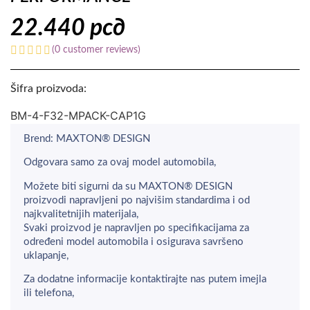
22.440
рсд
(
0
customer reviews)
Šifra proizvoda:
BM-4-F32-MPACK-CAP1G
Brend: MAXTON® DESIGN
Odgovara samo za ovaj model automobila,
Možete biti sigurni da su MAXTON® DESIGN
proizvodi napravljeni po najvišim standardima i od
najkvalitetnijih materijala,
Svaki proizvod je napravljen po specifikacijama za
određeni model automobila i osigurava savršeno
uklapanje,
Za dodatne informacije kontaktirajte nas putem imejla
ili telefona,