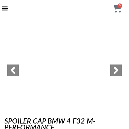
0
AUTENTIČNI PROIZVODI
MAXTON DESIGN
SPOILER CAP BMW 4 F32 M-
PERFORMANCE