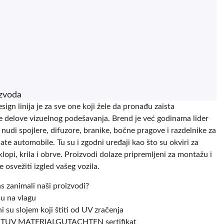
izvoda
ign linija je za sve one koji žele da pronađu zaista
e delove vizuelnog podešavanja. Brend je već godinama lider
i nudi spojlere, difuzore, branike, bočne pragove i razdelnike za
ate automobile. Tu su i zgodni uređaji kao što su okviri za
klopi, krila i obrve. Proizvodi dolaze pripremljeni za montažu i
e osvežiti izgled vašeg vozila.
as zanimali naši proizvodi?
su na vlagu
i su slojem koji štiti od UV zračenja
su TUV MATERIALGUTACHTEN sertifikat