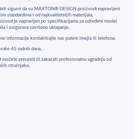
biti sigurni da su MAXTON® DESIGN proizvodi napravljeni
šim standardima i od najkvalitetnijih materijala,
oizvod je napravljen po specifikacijama za određeni model
la i osigurava savršeno uklapanje,
ne informacije kontaktirajte nas putem imejla ili telefona,
ruke 45 radnih dana,
 možete preuzeti ili zakazati profesionalnu ugradnju od
aših stručnjaka,