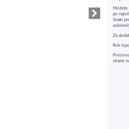
Možete 
po najvi
Svaki pr
automobi
Za dodat
Rok ispo
Proizvod
strane n