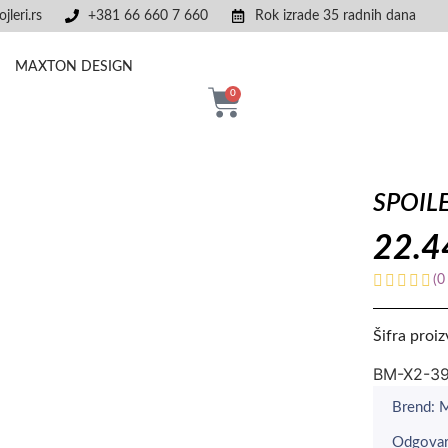
jleri.rs
+381 66 660 7 660
Rok izrade 35 radnih dana
MAXTON DESIGN
0
SPOIL
22.
(
0
Šifra proi
BM-X2-3
Brend:
Odgovar