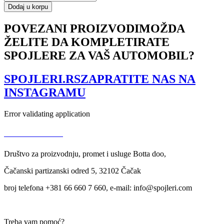
CAP
Dodaj u korpu
TOYOTA
GT86
POVEZANI PROIZVODI
MOŽDA
količina
ŽELITE DA KOMPLETIRATE
SPOJLERE ZA VAŠ AUTOMOBIL?
SPOJLERI.RS
ZAPRATITE NAS NA
INSTAGRAMU
Error validating application
USLOVI KORIŠĆENJA
Društvo za proizvodnju, promet i usluge Botta doo,
Čačanski partizanski odred 5, 32102 Čačak
broj telefona +381 66 660 7 660, e-mail: info@spojleri.com
Treba vam pomoć?