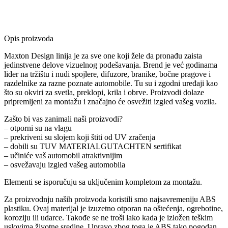
Opis proizvoda
Maxton Design linija je za sve one koji žele da pronađu zaista
jedinstvene delove vizuelnog podešavanja. Brend je već godinama
lider na tržištu i nudi spojlere, difuzore, branike, bočne pragove i
razdelnike za razne poznate automobile. Tu su i zgodni uređaji kao
što su okviri za svetla, preklopi, krila i obrve. Proizvodi dolaze
pripremljeni za montažu i značajno će osvežiti izgled vašeg vozila.
Zašto bi vas zanimali naši proizvodi?
– otporni su na vlagu
– prekriveni su slojem koji štiti od UV zračenja
– dobili su TUV MATERIALGUTACHTEN sertifikat
– učiniće vaš automobil atraktivnijim
– osvežavaju izgled vašeg automobila
Elementi se isporučuju sa uključenim kompletom za montažu.
Za proizvodnju naših proizvoda koristili smo najsavremeniju ABS
plastiku. Ovaj materijal je izuzetno otporan na oštećenja, ogrebotine,
koroziju ili udarce. Takođe se ne troši lako kada je izložen teškim
uslovima životne sredine. Upravo zbog toga je ABS tako pogodan