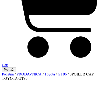
Cart
Pretraži
Početna
/
PRODAVNICA
/
Toyota
/
GT86
/ SPOILER CAP
TOYOTA GT86