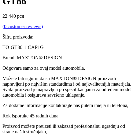
GT86
22.440
рсд
(
0
customer reviews)
Šifra proizvoda:
TO-GT86-1-CAP1G
Brend: MAXTON® DESIGN
Odgovara samo za ovaj model automobila,
Možete biti sigurni da su MAXTON® DESIGN proizvodi
napravljeni po najvišim standardima i od najkvalitetnijih materijala,
Svaki proizvod je napravljen po specifikacijama za određeni model
automobila i osigurava savršeno uklapanje,
Za dodatne informacije kontaktirajte nas putem imejla ili telefona,
Rok isporuke 45 radnih dana,
Proizvod možete preuzeti ili zakazati profesionalnu ugradnju od
strane naših stručnjaka,