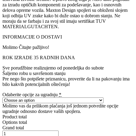
za izradu optičkih komponenti za podešavanje, kao i osnovnih
delova opreme vozila. Maxton Design spojleri su obloženi slojem
koji odbija UV zrake kako bi duže ostao u dobrom stanju. Ne
moraju da se farbaju i za svoj stil imaju sertifikat TUV
MATERIALGUTACHTEN.
INFORMACIJE O DOSTAVI
Molimo Čitajte pažljivo!
ROK IZRADE 35 RADNIH DANA
Sve porudžbine realizujemo od ponedeljka do subote
Šaljemo robu u savršenom stanju
Pre nego što potpišete priznanicu, proverite da li na pakovanju ima
bilo kakvih potencijalnih oštećenja!
Odaberite opcije za ugradnju
*
Molimo vas da prilikom plaćanja još jednom potvrdite opcije
ugradnje odnosno dostave vaših spojlera.
Product total
Options total
Grand total
SPOILER