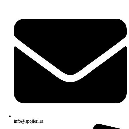
Skočite
na
sadržaj
info@spojleri.rs