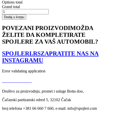
Options total
Grand total
SPOILER
CAP
Dodaj u korpu
V.1
Audi
POVEZANI PROIZVODI
MOŽDA
A6
ŽELITE DA KOMPLETIRATE
C7
Avant
SPOJLERE ZA VAŠ AUTOMOBIL?
količina
SPOJLERI.RS
ZAPRATITE NAS NA
INSTAGRAMU
Error validating application
USLOVI KORIŠĆENJA
Društvo za proizvodnju, promet i usluge Botta doo,
Čačanski partizanski odred 5, 32102 Čačak
broj telefona +381 66 660 7 660, e-mail: info@spojleri.com