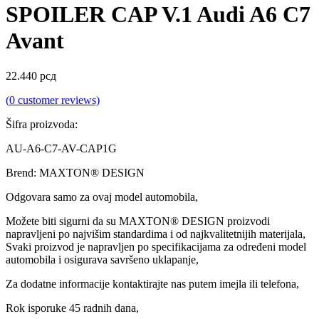
SPOILER CAP V.1 Audi A6 C7
Avant
22.440
рсд
(
0
customer reviews)
Šifra proizvoda:
AU-A6-C7-AV-CAP1G
Brend: MAXTON® DESIGN
Odgovara samo za ovaj model automobila,
Možete biti sigurni da su MAXTON® DESIGN proizvodi
napravljeni po najvišim standardima i od najkvalitetnijih materijala,
Svaki proizvod je napravljen po specifikacijama za određeni model
automobila i osigurava savršeno uklapanje,
Za dodatne informacije kontaktirajte nas putem imejla ili telefona,
Rok isporuke 45 radnih dana,