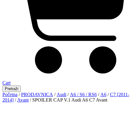
Cart
Pretraži
Početna
/
PRODAVNICA
/
Audi
/
A6 / S6 / RS6
/
A6
/
C7 [2011-
2014]
/
Avant
/ SPOILER CAP V.1 Audi A6 C7 Avant