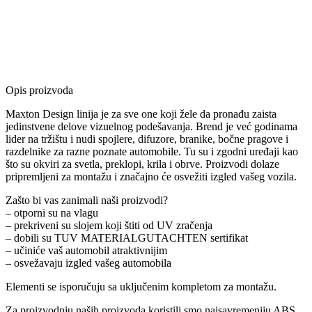
Opis proizvoda
Maxton Design linija je za sve one koji žele da pronađu zaista
jedinstvene delove vizuelnog podešavanja. Brend je već godinama
lider na tržištu i nudi spojlere, difuzore, branike, bočne pragove i
razdelnike za razne poznate automobile. Tu su i zgodni uređaji kao
što su okviri za svetla, preklopi, krila i obrve. Proizvodi dolaze
pripremljeni za montažu i značajno će osvežiti izgled vašeg vozila.
Zašto bi vas zanimali naši proizvodi?
– otporni su na vlagu
– prekriveni su slojem koji štiti od UV zračenja
– dobili su TUV MATERIALGUTACHTEN sertifikat
– učiniće vaš automobil atraktivnijim
– osvežavaju izgled vašeg automobila
Elementi se isporučuju sa uključenim kompletom za montažu.
Za proizvodnju naših proizvoda koristili smo najsavremeniju ABS