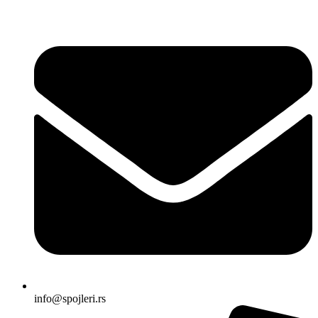
Skočite
na
sadržaj
info@spojleri.rs