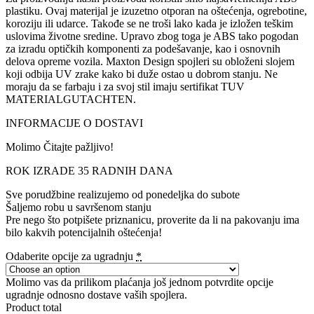
plastiku. Ovaj materijal je izuzetno otporan na oštećenja, ogrebotine,
koroziju ili udarce. Takođe se ne troši lako kada je izložen teškim
uslovima životne sredine. Upravo zbog toga je ABS tako pogodan
za izradu optičkih komponenti za podešavanje, kao i osnovnih
delova opreme vozila. Maxton Design spojleri su obloženi slojem
koji odbija UV zrake kako bi duže ostao u dobrom stanju. Ne
moraju da se farbaju i za svoj stil imaju sertifikat TUV
MATERIALGUTACHTEN.
INFORMACIJE O DOSTAVI
Molimo Čitajte pažljivo!
ROK IZRADE 35 RADNIH DANA
Sve porudžbine realizujemo od ponedeljka do subote
Šaljemo robu u savršenom stanju
Pre nego što potpišete priznanicu, proverite da li na pakovanju ima
bilo kakvih potencijalnih oštećenja!
Odaberite opcije za ugradnju
*
Molimo vas da prilikom plaćanja još jednom potvrdite opcije
ugradnje odnosno dostave vaših spojlera.
Product total