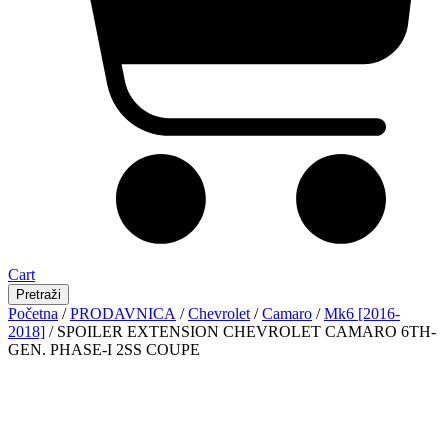
Cart
Pretraži
Početna
/
PRODAVNICA
/
Chevrolet
/
Camaro
/
Mk6 [2016-
2018]
/ SPOILER EXTENSION CHEVROLET CAMARO 6TH-
GEN. PHASE-I 2SS COUPE