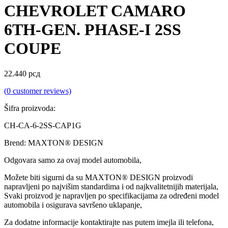
CHEVROLET CAMARO
6TH-GEN. PHASE-I 2SS
COUPE
22.440
рсд
(
0
customer reviews)
Šifra proizvoda:
CH-CA-6-2SS-CAP1G
Brend: MAXTON® DESIGN
Odgovara samo za ovaj model automobila,
Možete biti sigurni da su MAXTON® DESIGN proizvodi
napravljeni po najvišim standardima i od najkvalitetnijih materijala,
Svaki proizvod je napravljen po specifikacijama za određeni model
automobila i osigurava savršeno uklapanje,
Za dodatne informacije kontaktirajte nas putem imejla ili telefona,