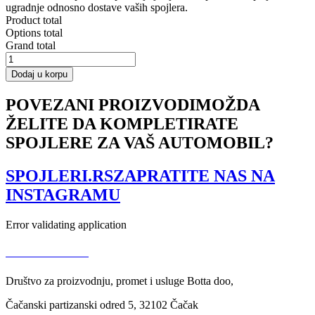
ugradnje odnosno dostave vaših spojlera.
Product total
Options total
Grand total
SPOILER
EXTENSION
Dodaj u korpu
CHEVROLET
CAMARO
POVEZANI PROIZVODI
MOŽDA
6TH-
ŽELITE DA KOMPLETIRATE
GEN.
PHASE-
SPOJLERE ZA VAŠ AUTOMOBIL?
I
2SS
COUPE
SPOJLERI.RS
ZAPRATITE NAS NA
količina
INSTAGRAMU
Error validating application
USLOVI KORIŠĆENJA
Društvo za proizvodnju, promet i usluge Botta doo,
Čačanski partizanski odred 5, 32102 Čačak