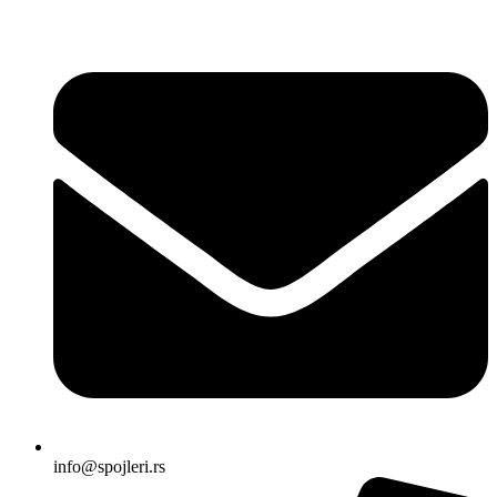
Skočite
na
sadržaj
info@spojleri.rs