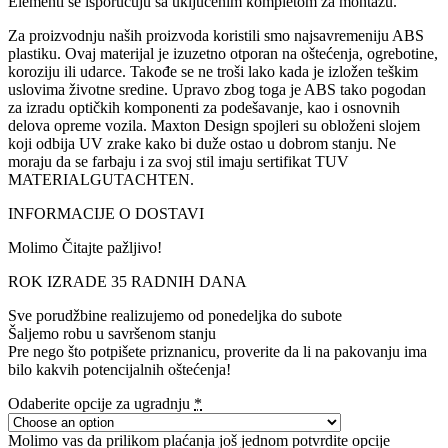
Elementi se isporučuju sa uključenim kompletom za montažu.
Za proizvodnju naših proizvoda koristili smo najsavremeniju ABS
plastiku. Ovaj materijal je izuzetno otporan na oštećenja, ogrebotine,
koroziju ili udarce. Takođe se ne troši lako kada je izložen teškim
uslovima životne sredine. Upravo zbog toga je ABS tako pogodan
za izradu optičkih komponenti za podešavanje, kao i osnovnih
delova opreme vozila. Maxton Design spojleri su obloženi slojem
koji odbija UV zrake kako bi duže ostao u dobrom stanju. Ne
moraju da se farbaju i za svoj stil imaju sertifikat TUV
MATERIALGUTACHTEN.
INFORMACIJE O DOSTAVI
Molimo Čitajte pažljivo!
ROK IZRADE 35 RADNIH DANA
Sve porudžbine realizujemo od ponedeljka do subote
Šaljemo robu u savršenom stanju
Pre nego što potpišete priznanicu, proverite da li na pakovanju ima
bilo kakvih potencijalnih oštećenja!
Odaberite opcije za ugradnju
*
Molimo vas da prilikom plaćanja još jednom potvrdite opcije