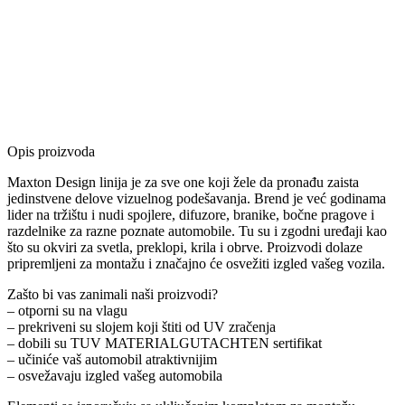
Opis proizvoda
Maxton Design linija je za sve one koji žele da pronađu zaista
jedinstvene delove vizuelnog podešavanja. Brend je već godinama
lider na tržištu i nudi spojlere, difuzore, branike, bočne pragove i
razdelnike za razne poznate automobile. Tu su i zgodni uređaji kao
što su okviri za svetla, preklopi, krila i obrve. Proizvodi dolaze
pripremljeni za montažu i značajno će osvežiti izgled vašeg vozila.
Zašto bi vas zanimali naši proizvodi?
– otporni su na vlagu
– prekriveni su slojem koji štiti od UV zračenja
– dobili su TUV MATERIALGUTACHTEN sertifikat
– učiniće vaš automobil atraktivnijim
– osvežavaju izgled vašeg automobila