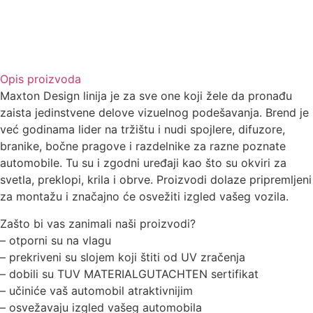
Opis proizvoda
Maxton Design linija je za sve one koji žele da pronađu
zaista jedinstvene delove vizuelnog podešavanja. Brend je
već godinama lider na tržištu i nudi spojlere, difuzore,
branike, bočne pragove i razdelnike za razne poznate
automobile. Tu su i zgodni uređaji kao što su okviri za
svetla, preklopi, krila i obrve. Proizvodi dolaze pripremljeni
za montažu i značajno će osvežiti izgled vašeg vozila.
Zašto bi vas zanimali naši proizvodi?
– otporni su na vlagu
– prekriveni su slojem koji štiti od UV zračenja
– dobili su TUV MATERIALGUTACHTEN sertifikat
– učiniće vaš automobil atraktivnijim
– osvežavaju izgled vašeg automobila