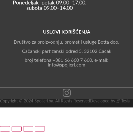
Ponedeljak–petak 09.00–17.00,
subota 09.00–14.00
USLOVI KORIŠĆENJA
Društvo za proizvodnju, promet i usluge Botta doo,
Čačanski partizanski odred 5, 32102 Čačak
broj telefona +381 66 660 7 660, e-mail:
info@spojleri.com
Copyright © 2024 Spojleri.ba. All Rights Reserved
Developed by /// Tesla