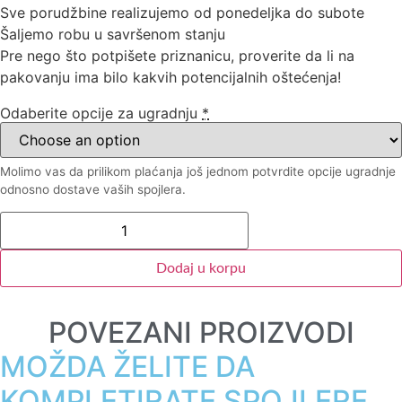
Sve porudžbine realizujemo od ponedeljka do subote
Šaljemo robu u savršenom stanju
Pre nego što potpišete priznanicu, proverite da li na
pakovanju ima bilo kakvih potencijalnih oštećenja!
Odaberite opcije za ugradnju
*
Molimo vas da prilikom plaćanja još jednom potvrdite opcije ugradnje
odnosno dostave vaših spojlera.
Dodaj u korpu
POVEZANI PROIZVODI
MOŽDA ŽELITE DA
KOMPLETIRATE SPOJLERE