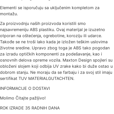
Elementi se isporučuju sa uključenim kompletom za
montažu.
Za proizvodnju naših proizvoda koristili smo
najsavremeniju ABS plastiku. Ovaj materijal je izuzetno
otporan na oštećenja, ogrebotine, koroziju ili udarce.
Takođe se ne troši lako kada je izložen teškim uslovima
životne sredine. Upravo zbog toga je ABS tako pogodan
za izradu optičkih komponenti za podešavanje, kao i
osnovnih delova opreme vozila. Maxton Design spojleri su
obloženi slojem koji odbija UV zrake kako bi duže ostao u
dobrom stanju. Ne moraju da se farbaju i za svoj stil imaju
sertifikat TUV MATERIALGUTACHTEN.
INFORMACIJE O DOSTAVI
Molimo Čitajte pažljivo!
ROK IZRADE 35 RADNIH DANA