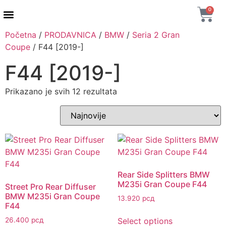
0
Početna
/
PRODAVNICA
/
BMW
/
Seria 2 Gran
AUTENTIČNI PROIZVODI
MAXTON DESIGN
Coupe
/ F44 [2019-]
F44 [2019-]
Prikazano je svih 12 rezultata
Rear Side Splitters BMW
M235i Gran Coupe F44
Street Pro Rear Diffuser
BMW M235i Gran Coupe
13.920
рсд
F44
Select options
26.400
рсд