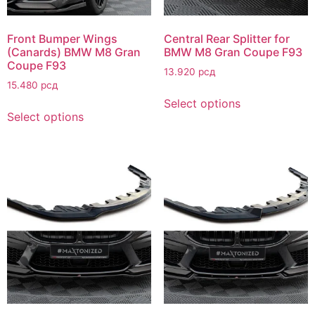
Front Bumper Wings
Central Rear Splitter for
(Canards) BMW M8 Gran
BMW M8 Gran Coupe F93
Coupe F93
13.920
рсд
15.480
рсд
Select options
Select options