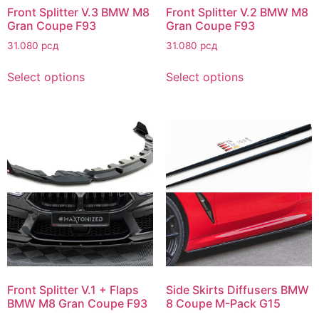
Front Splitter V.3 BMW M8
Front Splitter V.2 BMW M8
Gran Coupe F93
Gran Coupe F93
31.080
рсд
31.080
рсд
Select options
Select options
Front Splitter V.1 + Flaps
Side Skirts Diffusers BMW
BMW M8 Gran Coupe F93
8 Coupe M-Pack G15