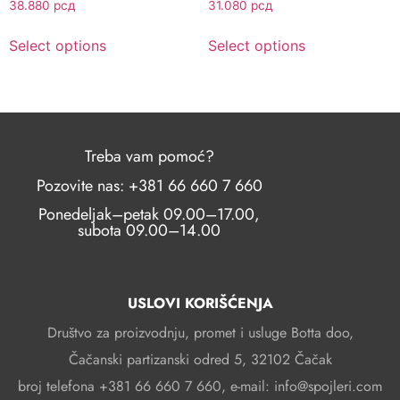
38.880
рсд
31.080
рсд
Select options
Select options
Treba vam pomoć?
Pozovite nas: +381 66 660 7 660
Ponedeljak–petak 09.00–17.00,
subota 09.00–14.00
USLOVI KORIŠĆENJA
Društvo za proizvodnju, promet i usluge Botta doo,
Čačanski partizanski odred 5, 32102 Čačak
broj telefona +381 66 660 7 660, e-mail: info@spojleri.com