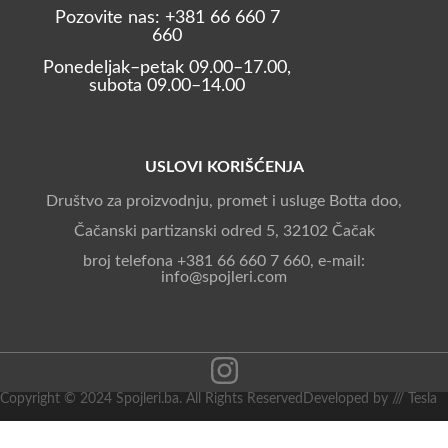
Pozovite nas: +381 66 660 7
660
Ponedeljak–petak 09.00–17.00,
subota 09.00–14.00
USLOVI KORIŠĆENJA
Društvo za proizvodnju, promet i usluge Botta doo,
Čačanski partizanski odred 5, 32102 Čačak
broj telefona +381 66 660 7 660, e-mail:
info@spojleri.com
Copyright © 2024 Spojleri.ba. All Rights Reserved
Developed by /// Tesla