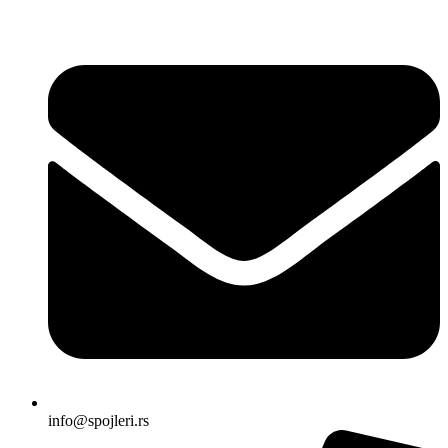
Skočite
na
sadržaj
info@spojleri.rs