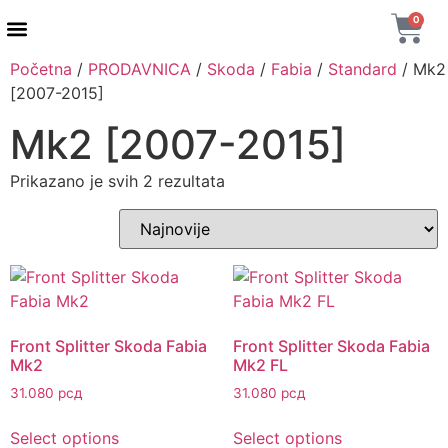
0
Početna
/
PRODAVNICA
/
Skoda
/
Fabia
/
Standard
/ Mk2
[2007-2015]
Mk2 [2007-2015]
Prikazano je svih 2 rezultata
Front Splitter Skoda Fabia
Front Splitter Skoda Fabia
Mk2
Mk2 FL
31.080
рсд
31.080
рсд
Select options
Select options