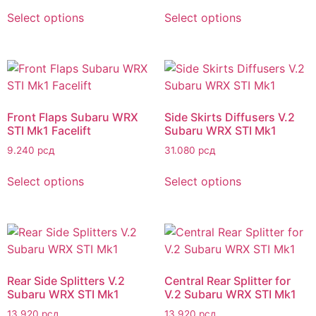
Select options
Select options
Front Flaps Subaru WRX
Side Skirts Diffusers V.2
STI Mk1 Facelift
Subaru WRX STI Mk1
9.240
рсд
31.080
рсд
Select options
Select options
Rear Side Splitters V.2
Central Rear Splitter for
Subaru WRX STI Mk1
V.2 Subaru WRX STI Mk1
13.920
рсд
13.920
рсд