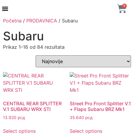
0
Početna
/
PRODAVNICA
/ Subaru
AUTENTIČNI PROIZVODI
MAXTON DESIGN
Subaru
Prikaz 1–16 od 84 rezultata
CENTRAL REAR SPLITTER
Street Pro Front Splitter V.1
V.1 SUBARU WRX STI
+ Flaps Subaru BRZ Mk1
13.920
рсд
35.640
рсд
Select options
Select options